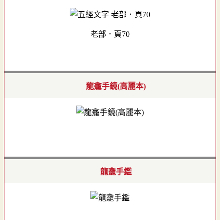
老部．頁70
龍龕手鏡(高麗本)
龍龕手鑑