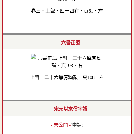
卷三．上聲．四十四有．頁61．左
六書正譌
上聲．二十六厚有黝韻．頁108．右
宋元以來俗字譜
- 未公開 -
(
申請
)