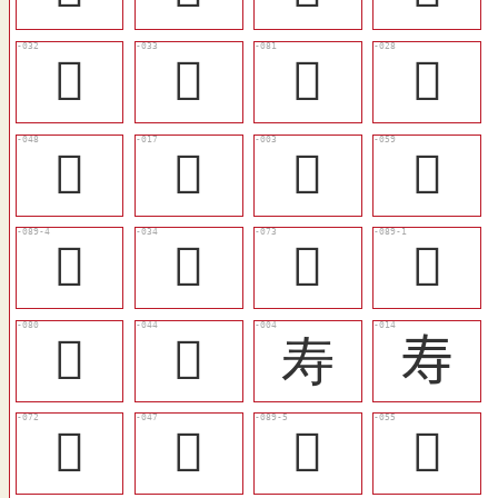
󱉃
󱉄
󱉬
󱉁
󱉑
󱈸
𡔽
󱉛
󱉶
󱉅
󱉥
󱉳
󱉫
󱉍
寿
寿
󱉤
󱉐
󱉷
󱉗