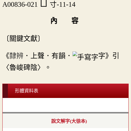
󱈺
A00836-021
寸-11-14
內 容
〔關鍵文獻〕
《
隸辨
．上聲．有韻．
字》引
〈魯峻碑陰〉。
形體資料表
說文解字(大徐本)