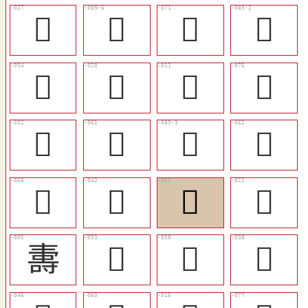
󱉀
󱉸
󱉣
󱉴
󱉖
󱈹
󱈵
󱉧
󱉔
󱉝
󱉵
󱉞
󱉡
󱉋
󱈺
󱈻
夀
󱉕
󱉚
󱉉