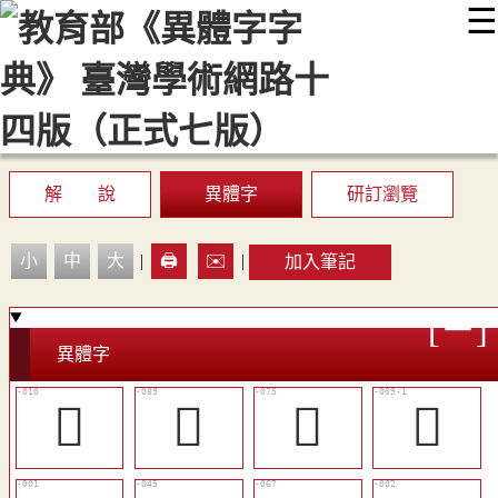
☰
:::
最新消息
常見問題
編輯說明
字典附錄
使用說明
顯示模式
網站導覽
EN
解 說
異體字
研訂瀏覽
小
中
大
|
🖨️
✉️
|
加入筆記
異體字
󰑣
𠋮
󱉦
󱈳