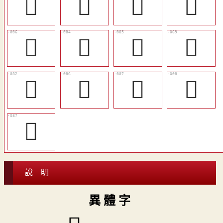
󱉏
󱉜
󱈷
󱉨
𤕋
󱉯
󱉰
󱉢
󱉭
󱉱
𦓁
𦓃
󱉲
說 明
異 體 字