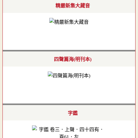
精嚴新集大藏音
四聲篇海(明刊本)
字鑑