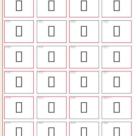
𠭵
󱉎
󱉠
𠷎
󱉙
󱉓
󰱜
󱉆
󱉇
󱈾
󱉟
󱈶
󱉌
󱈼
󱈿
󱉈
󱉩
󱈽
󱉒
󱉹
󱉪
󱉊
󱉂
󱉘