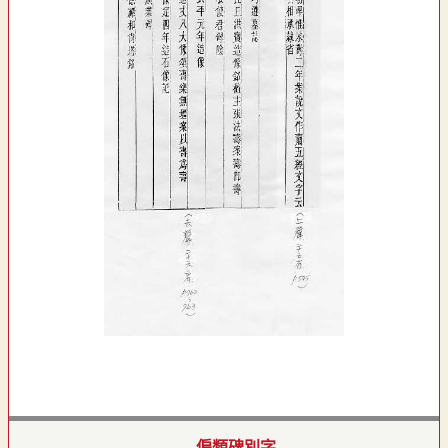
偏類碑別字