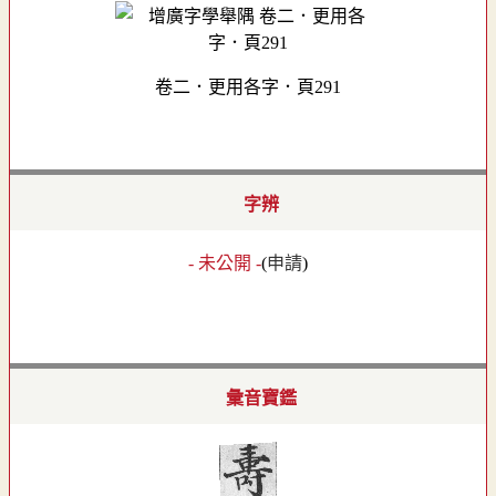
卷二．更用各字．頁291
字辨
- 未公開 -
(
申請
)
彙音寶鑑