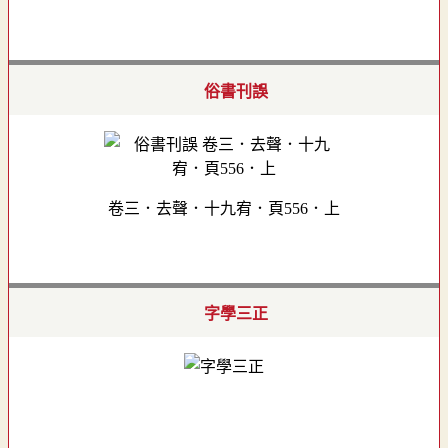
俗書刊誤
卷三．去聲．十九宥．頁556．上
字學三正