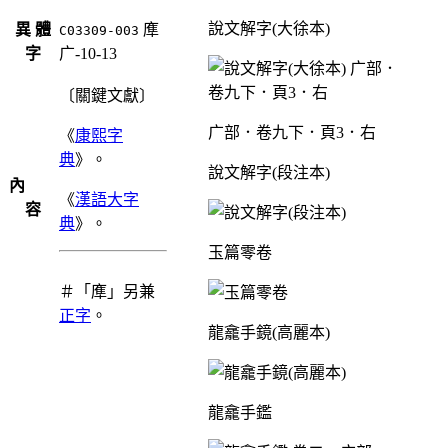
說文解字(大徐本)
異 體
㢑
C03309-003
字
广-10-13
〔關鍵文獻〕
广部．卷九下．頁3．右
《
康熙字
典
》。
說文解字(段注本)
內
《
漢語大字
容
典
》。
玉篇零卷
＃「㢑」另兼
正字
。
龍龕手鏡(高麗本)
龍龕手鑑