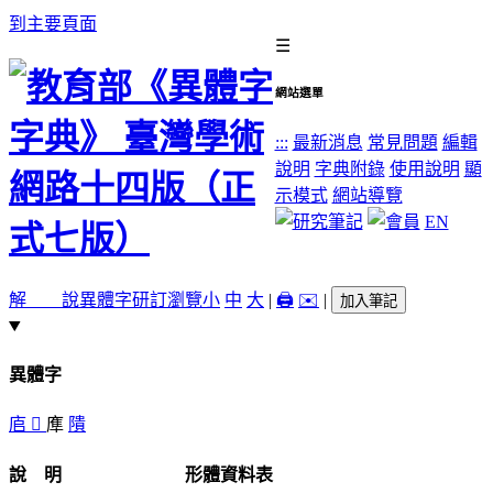
到主要頁面
☰
網站選單
:::
最新消息
常見問題
編輯
說明
字典附錄
使用說明
顯
示模式
網站導覽
EN
解 說
異體字
研訂瀏覽
小
中
大
|
🖨️
✉️
|
加入筆記
異體字
㢂
𢈹
㢑
隤
說 明
形體資料表