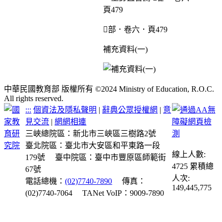
部．卷六．頁479
補充資料(一)
中華民國教育部 版權所有 ©2024 Ministry of Education, R.O.C.
All rights reserved.
:::
個資法及隱私聲明
|
辭典公眾授權網
|
意
見交流
|
網網相連
三峽總院區：新北市三峽區三樹路2號
臺北院區：臺北市大安區和平東路一段
線上人數:
179號
臺中院區：臺中市豐原區師範街
4725
累積總
67號
人次:
電話總機：
(02)7740-7890
傳真：
149,445,775
(02)7740-7064
TANet VoIP：9009-7890