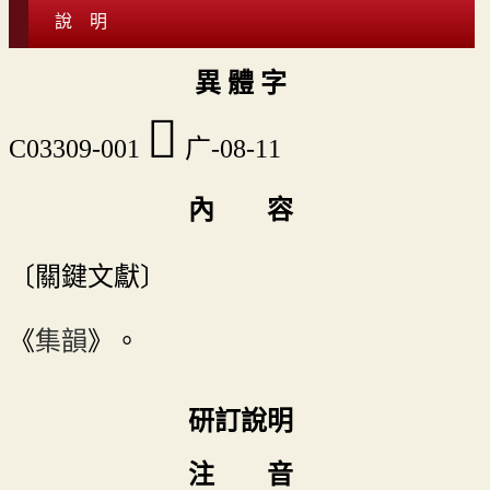
說 明
異 體 字
𢈹
C03309-001
广-08-11
內 容
〔關鍵文獻〕
《
集韻
》。
研訂說明
注 音