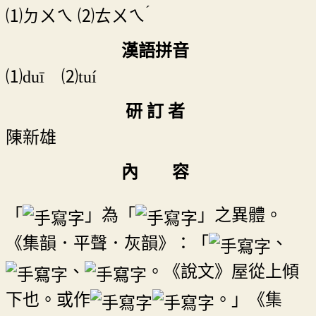
ˊ
⑴
ㄉㄨㄟ
⑵
ㄊㄨㄟ
漢語拼音
⑴duī ⑵tuí
研 訂 者
陳新雄
內 容
「
」為「
」之異體。
《集韻．平聲．灰韻》：「
、
、
。《說文》屋從上傾
下也。或作
。」《集