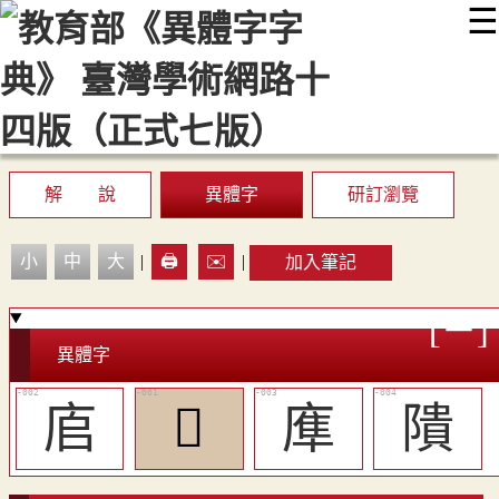
☰
:::
最新消息
常見問題
編輯說明
字典附錄
使用說明
顯示模式
網站導覽
EN
解 說
異體字
研訂瀏覽
小
中
大
|
🖨️
✉️
|
加入筆記
異體字
㢂
𢈹
㢑
隤