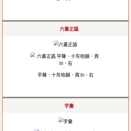
六書正譌
平聲．十灰咍韻．頁30．右
字彙