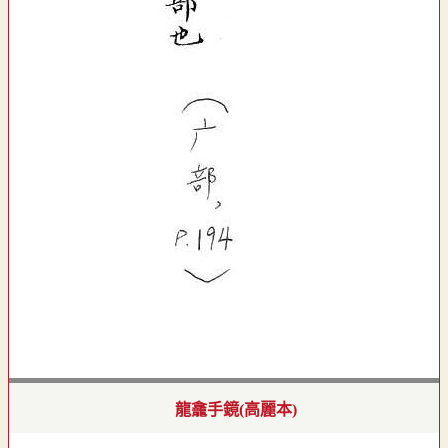
龍龕手鏡(高麗本)