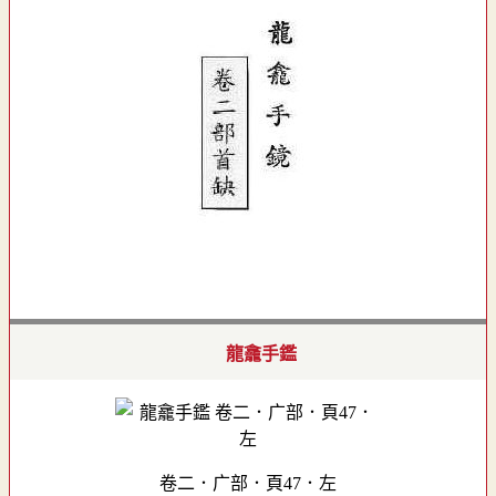
龍龕手鑑
卷二．广部．頁47．左