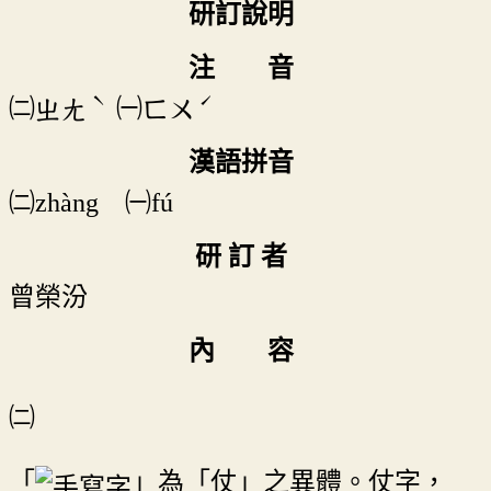
研訂說明
注 音
ˋ
ˊ
㈡
㈠
ㄓㄤ
ㄈㄨ
漢語拼音
㈡zhàng ㈠fú
研 訂 者
曾榮汾
內 容
㈡
「
」為「仗」之異體。仗字，