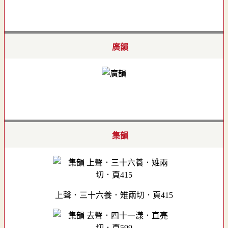
廣韻
集韻
上聲．三十六養．雉兩切．頁415