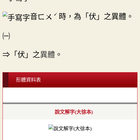
ˊ
音
時，為「伏」之異體。
ㄈㄨ
㈠
⇒「伏」之
異體
。
形體資料表
說文解字(大徐本)