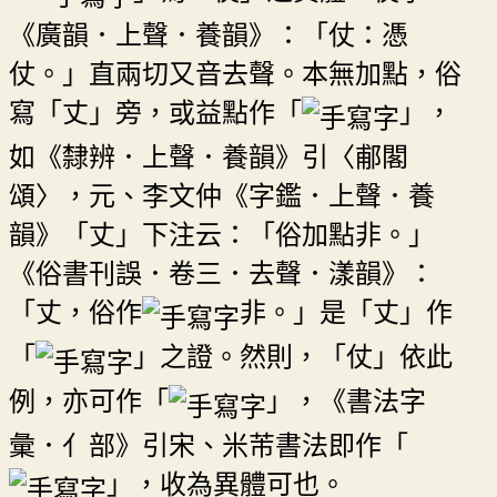
《廣韻．上聲．養韻》：「仗：憑
仗。」直兩切又音去聲。本無加點，俗
寫「丈」旁，或益點作「
」，
如《隸辨．上聲．養韻》引〈郙閣
頌〉，元、李文仲《字鑑．上聲．養
韻》「丈」下注云：「俗加點非。」
《俗書刊誤．卷三．去聲．漾韻》：
「丈，俗作
非。」是「丈」作
「
」之證。然則，「仗」依此
例，亦可作「
」，《書法字
彙．亻部》引宋、米芾書法即作「
」，收為異體可也。