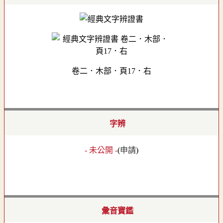
卷二．木部．頁17．右
字辨
- 未公開 -
(
申請
)
彙音寶鑑