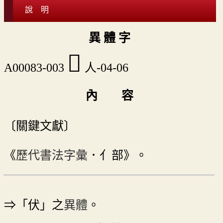
說 明
異 體 字
󰆐
A00083-003
人-04-06
內 容
〔關鍵文獻〕
《
歷代書法字彙
．亻部》。
⇒「伏」之
異體
。