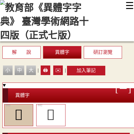
☰
:::
最新消息
常見問題
編輯說明
字典附錄
使用說明
顯示模式
網站導覽
EN
解 說
異體字
研訂瀏覽
小
中
大
|
🖨️
✉️
|
加入筆記
異體字
󰆐
󰆏