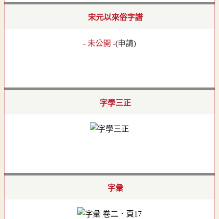
宋元以來俗字譜
- 未公開 -
(
申請
)
字學三正
字彙