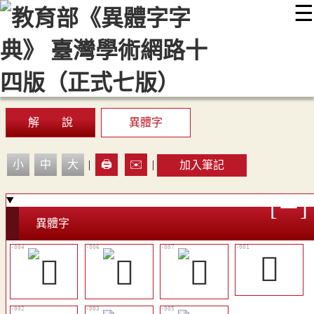
☰
:::
最新消息
常見問題
編輯說明
字典附錄
使用說明
顯示模式
網站導覽
EN
解 說
異體字
小
中
大
|
🖨️
✉️
|
加入筆記
異體字
𥨼