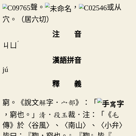
聲。
，
或从
穴。（居六切）
注 音
ˊ
ㄐㄩ
漢語拼音
jú
釋 義
窮。《說文解字．宀部》：「
，窮也。」清．段玉裁．注：「《毛
傳》於〈谷風〉、〈南山〉、〈小弁〉