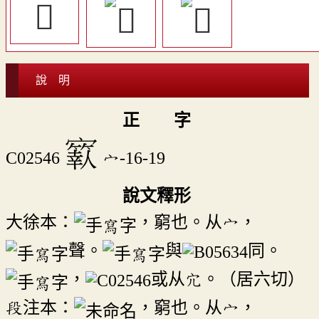
𥩁
說 明
正 字
𡫬
C02546
宀-16-19
說文釋形
大徐本：
，窮也。从宀，
聲。
與
同。
，
或从宂。（居六切）
段注本：
，窮也。从宀，