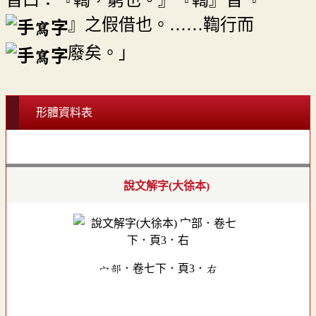
皆曰：『鞫，窮也。』『鞫』皆『
』之假借也。……鞫行而
廢矣。」
形體資料表
說文解字(大徐本)
宀部．卷七下．頁3．右