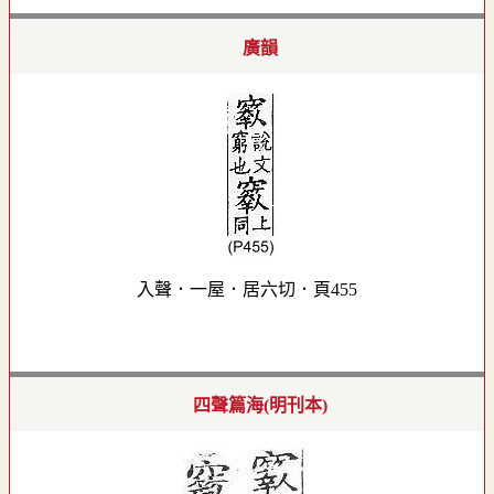
廣韻
入聲．一屋．居六切．頁455
四聲篇海(明刊本)