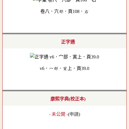
卷八．穴部．頁108．右
正字通
v6．宀部．寅上．頁39.0
康熙字典(校正本)
- 未公開 -
(
申請
)