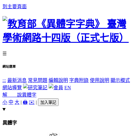
到主要頁面
☰
網站選單
:::
最新消息
常見問題
編輯說明
字典附錄
使用說明
顯示模式
網站導覽
EN
解 說
異體字
小
中
大
|
🖨️
✉️
|
加入筆記
異體字