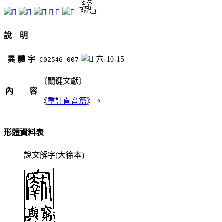
𥨼
𥩁
說 明
異 體 字
穴-10-15
C02546-007
〔關鍵文獻〕
內 容
《
重訂直音篇
》。
形體資料表
說文解字(大徐本)