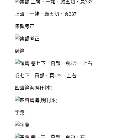
上聲．十姥．頗五切．頁337
集韻考正
類篇
卷七下．黹部．頁275．上右
四聲篇海(明刊本)
字彙