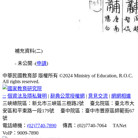
補充資料(二)
- 未公開 -
(
申請
)
中華民國教育部 版權所有 ©2024 Ministry of Education, R.O.C.
All rights reserved.
:::
個資法及隱私聲明
|
辭典公眾授權網
|
意見交流
|
網網相連
三峽總院區：新北市三峽區三樹路2號
臺北院區：臺北市大
安區和平東路一段179號
臺中院區：臺中市豐原區師範街67
號
電話總機：
(02)7740-7890
傳真：(02)7740-7064
TANet
VoIP：9009-7890