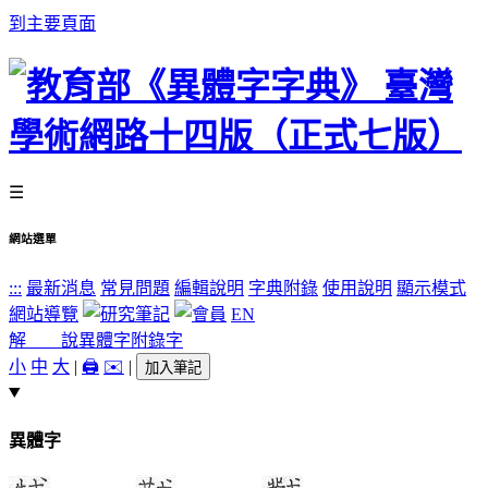
到主要頁面
☰
網站選單
:::
最新消息
常見問題
編輯說明
字典附錄
使用說明
顯示模式
網站導覽
EN
解 說
異體字
附錄字
小
中
大
|
🖨️
✉️
|
加入筆記
異體字