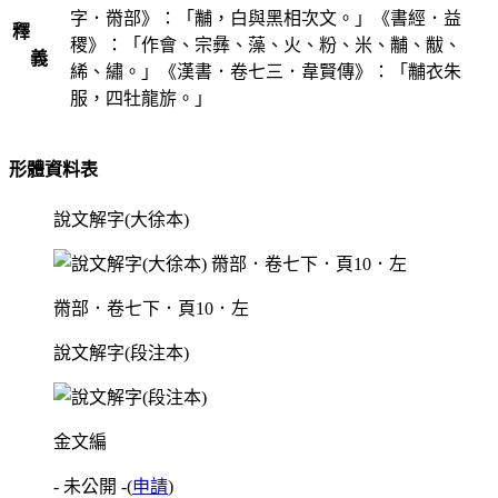
字．黹部》：「黼，白與黑相次文。」《書經．益
釋
稷》：「作會、宗彝、藻、火、粉、米、黼、黻、
義
絺、繡。」《漢書．卷七三．韋賢傳》：「黼衣朱
服，四牡龍旂。」
形體資料表
說文解字(大徐本)
黹部．卷七下．頁10．左
說文解字(段注本)
金文編
- 未公開 -
(
申請
)