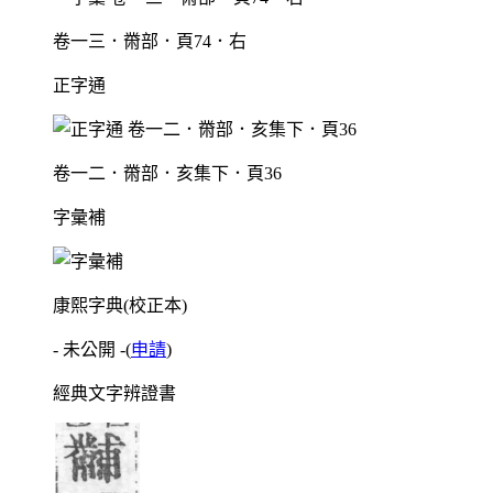
卷一三．黹部．頁74．右
正字通
卷一二．黹部．亥集下．頁36
字彙補
康熙字典(校正本)
- 未公開 -
(
申請
)
經典文字辨證書