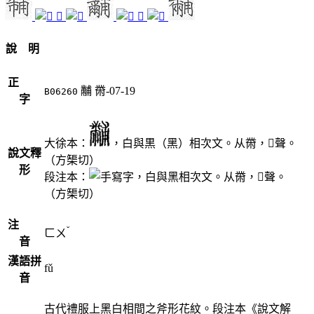
𦓞
𩠤
說 明
正
黼
黹-07-19
B06260
字
大徐本：
，白與黒（黑）相次文。从黹，󳯛聲。
說文釋
（方榘切）
形
段注本：
，白與黑相次文。从黹，󳯚聲。
（方榘切）
注
ˇ
ㄈㄨ
音
漢語拼
fǔ
音
古代禮服上黑白相間之斧形花紋。段注本《說文解