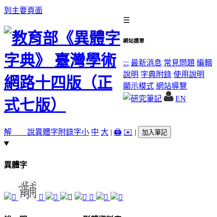
到主要頁面
☰
網站選單
:::
最新消息
常見問題
編輯
說明
字典附錄
使用說明
顯示模式
網站導覽
EN
解 說
異體字
附錄字
小
中
大
|
🖨️
✉️
|
加入筆記
異體字
𦓞
𩠤