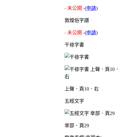
- 未公開 -
(
申請
)
敦煌俗字譜
- 未公開 -
(
申請
)
干祿字書
上聲．頁10．右
五經文字
丵部．頁29