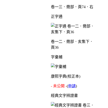
卷一三．黹部．頁74．右
正字通
卷一二．黹部．亥集下．
頁36
字彙補
康熙字典(校正本)
- 未公開 -
(
申請
)
經典文字辨證書