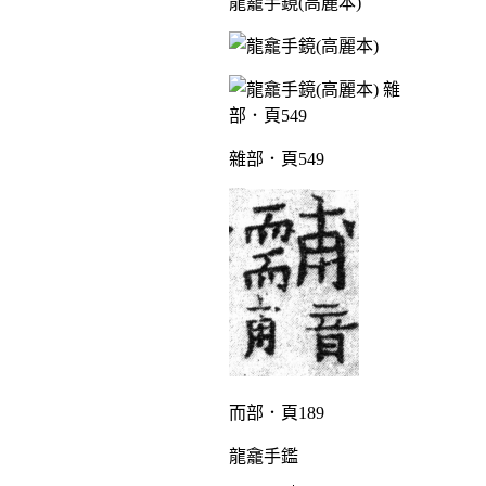
龍龕手鏡(高麗本)
雜部．頁549
而部．頁189
龍龕手鑑