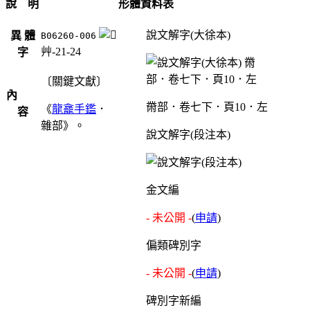
說 明
形體資料表
說文解字(大徐本)
異 體
B06260-006
艸-21-24
字
〔關鍵文獻〕
內
黹部．卷七下．頁10．左
《
龍龕手鑑
．
容
雜部》。
說文解字(段注本)
金文編
- 未公開 -
(
申請
)
偏類碑別字
- 未公開 -
(
申請
)
碑別字新編