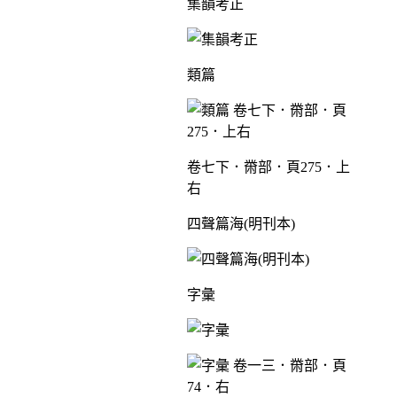
集韻考正
類篇
卷七下．黹部．頁275．上
右
四聲篇海(明刊本)
字彙