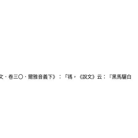
文．卷三〇．爾雅音義下》：「駂，《說文》云：『黑馬驪白