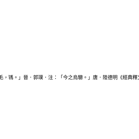
毛，駂。」晉．郭璞．注：「今之烏驄。」唐．陸德明《經典釋