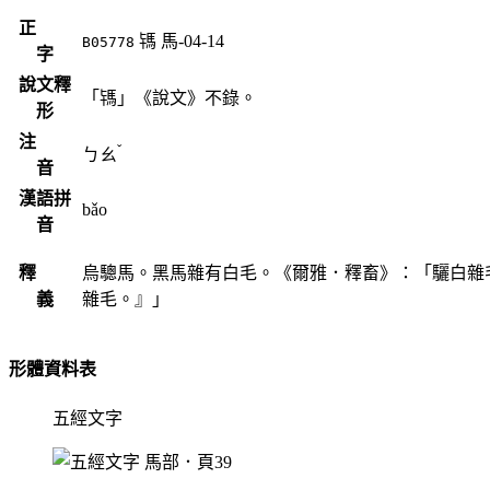
正
駂
馬-04-14
B05778
字
說文釋
「駂」《說文》不錄。
形
注
ˇ
ㄅㄠ
音
漢語拼
bǎo
音
釋
烏驄馬。黑馬雜有白毛。《爾雅．釋畜》：「驪白雜
義
雜毛。』」
形體資料表
五經文字