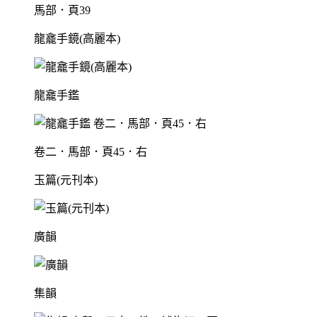
馬部．頁39
龍龕手鏡(高麗本)
龍龕手鑑
卷二．馬部．頁45．右
玉篇(元刊本)
廣韻
集韻