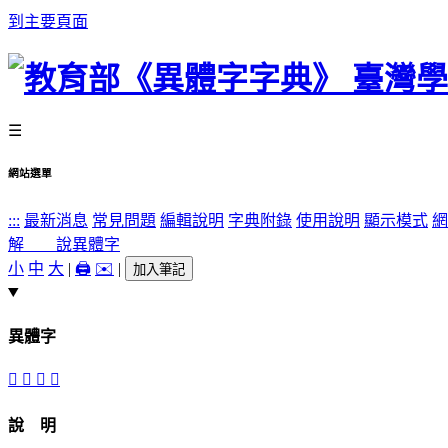
到主要頁面
☰
網站選單
:::
最新消息
常見問題
編輯說明
字典附錄
使用說明
顯示模式
網
解 說
異體字
小
中
大
|
🖨️
✉️
|
加入筆記
異體字
𩡰
𩢈
駂
𩣎
說 明