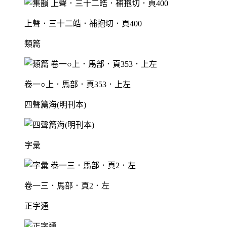
上聲．三十二皓．補抱切．頁400
類篇
卷一○上．馬部．頁353．上左
四聲篇海(明刊本)
字彙
卷一三．馬部．頁2．左
正字通