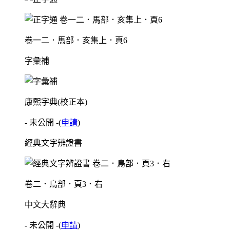
卷一二．馬部．亥集上．頁6
字彙補
康熙字典(校正本)
- 未公開 -
(
申請
)
經典文字辨證書
卷二．鳥部．頁3．右
中文大辭典
- 未公開 -
(
申請
)