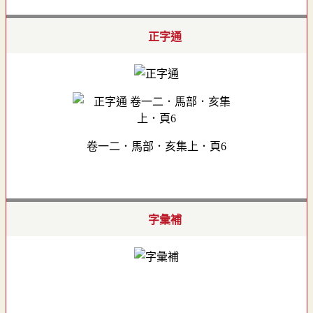
正字通
卷一二．馬部．亥集上．頁6
字彙補