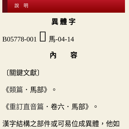
說 明
異 體 字
𩢈
B05778-001
馬-04-14
內 容
〔關鍵文獻〕
《
類篇
．馬部》。
《
重訂直音篇
．卷六．馬部》。
漢字結構之部件或可易位成異體，他如