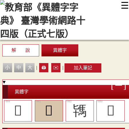
☰
:::
最新消息
常見問題
編輯說明
字典附錄
使用說明
顯示模式
網站導覽
EN
解 說
異體字
小
中
大
|
🖨️
✉️
|
加入筆記
異體字
𩡰
𩢈
駂
𩣎