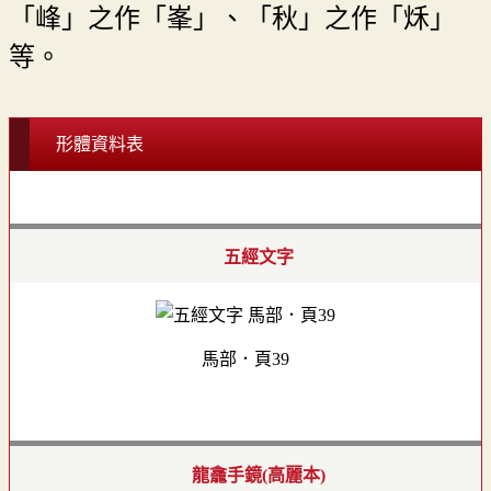
「峰」之作「峯」、「秋」之作「秌」
等。
形體資料表
五經文字
馬部．頁39
龍龕手鏡(高麗本)