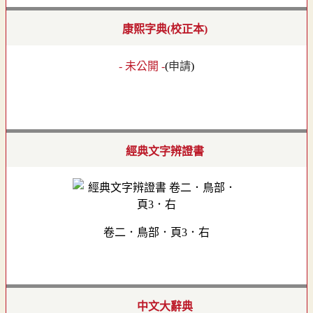
康熙字典(校正本)
- 未公開 -
(
申請
)
經典文字辨證書
卷二．鳥部．頁3．右
中文大辭典