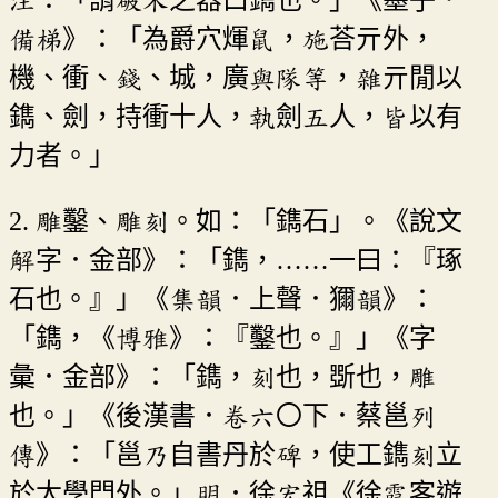
備梯》：「為爵穴煇鼠，施荅亓外，
機、衝、錢、城，廣與隊等，雜亓閒以
鐫、劍，持衝十人，執劍五人，皆以有
力者。」
2. 雕鑿、雕刻。如：「鐫石」。《說文
解字．金部》：「鐫，……一曰：『琢
石也。』」《集韻．上聲．獮韻》：
「鐫，《博雅》：『鑿也。』」《字
彙．金部》：「鐫，刻也，斲也，雕
也。」《後漢書．卷六〇下．蔡邕列
傳》：「邕乃自書丹於碑，使工鐫刻立
於太學門外。」明．徐宏祖《徐霞客遊