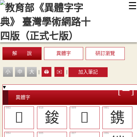
☰
:::
最新消息
常見問題
編輯說明
字典附錄
使用說明
顯示模式
網站導覽
EN
解 說
異體字
研訂瀏覽
小
中
大
|
🖨️
✉️
|
加入筆記
異體字
󸽟
鋑
󸽣
鎸