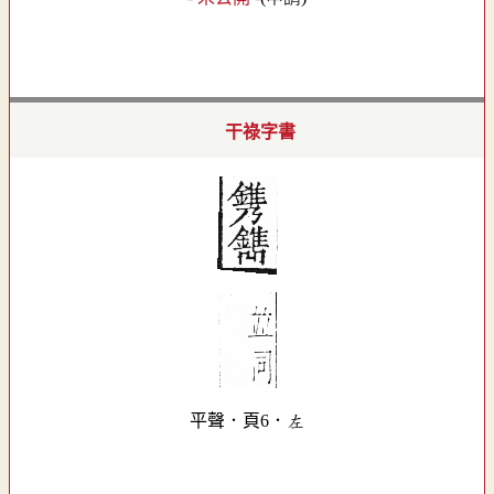
干祿字書
平聲．頁6．左