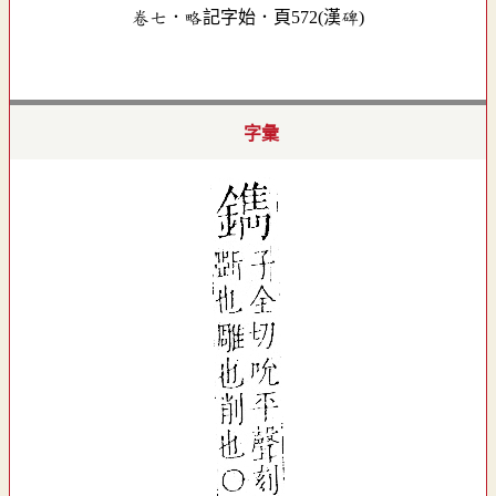
卷七．略記字始．頁572(漢碑)
字彙