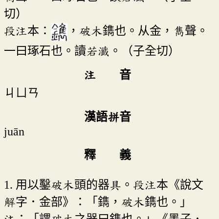
切）
段注本：
，破木鐫也。从金，雋聲。
一曰琢石也。讀若瀸。（子全切）
注 音
ㄐㄩㄢ
漢語拼音
juān
釋 義
1. 用以鑿破木頭的器具。段注本《說文
解字．金部》：「鐫，破木鐫也。」
注：「謂破木之器曰鐫也。」《墨子．