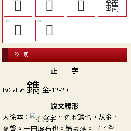
󸽠
󸽡
󸽢
䥴
𨷫
𩀟
說 明
正 字
鐫
B05456
金-12-20
說文釋形
大徐本：
，穿木鐫也。从金，
雋聲。一曰琢石也。讀若瀸。（子全