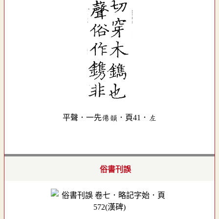
平聲．一先僊韻．頁41．左
俗書刊誤