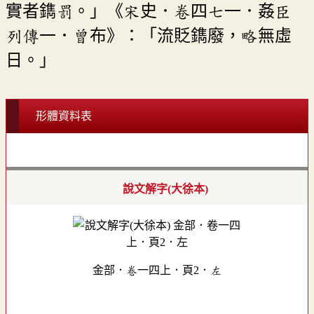
實者鐫罰。」《宋史．卷四七一．姦臣
列傳一．曾布》：「流貶鐫廢，略無虛
日。」
形體資料表
說文解字(大徐本)
金部．卷一四上．頁2．左