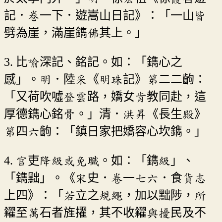
記．卷一下．遊嵩山日記》：「一山皆
劈為崖，滿崖鐫佛其上。」
3. 比喻深記、銘記。如：「鐫心之
感」。明．陸采《明珠記》第二二齣：
「又荷吹噓登雲路，嬌女肯教同赴，這
厚德鐫心銘骨。」清．洪昇《長生殿》
第四六齣：「鎮日家把嬌容心坎鐫。」
4. 官吏降級或免職。如：「鐫級」、
「鐫黜」。《宋史．卷一七六．食貨志
上四》：「若立之規繩，加以黜陟，所
糴至萬石者旌擢，其不收糴與擾民及不