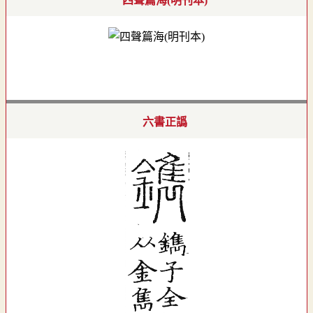
四聲篇海(明刊本)
六書正譌