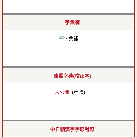
字彙補
康熙字典(校正本)
- 未公開 -
(
申請
)
中日朝漢字字形對照