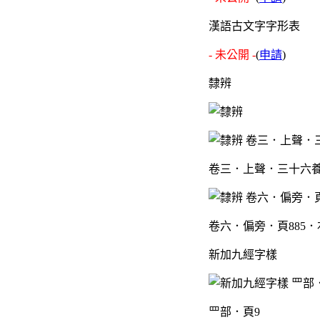
漢語古文字字形表
- 未公開 -
(
申請
)
隸辨
卷三．上聲．三十六養
卷六．偏旁．頁885．
新加九經字樣
罒部．頁9