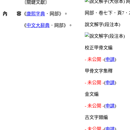
〔關鍵文獻〕
网部．卷七下．頁7．
內 容
《
康熙字典
．网部》。
說文解字(段注本)
《
中文大辭典
．网部》。
校正甲骨文編
- 未公開 -
(
申請
)
甲骨文字集釋
- 未公開 -
(
申請
)
金文編
- 未公開 -
(
申請
)
古文字類編
- 未公開 -
(
申請
)