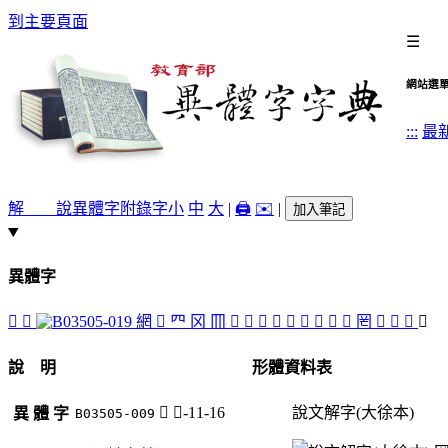
到主要頁面
☰
網站選
:::
最
解 說
異體字
附錄字
小
中
大
|
🖨️
✉️
|
加入筆記
異體字
𠕃
𠕈
網
󸖌
𦉪
冈
𦉫
󴢨
󸖊
𦉳
𦉯
󸖏
󸖎
𦉮
󸖋
󸖍
罔
𦉸
󴢬
󸖐
𦌅
說 明
形體資料表
𦌅
网-11-16
說文解字(大徐本)
異 體 字
B03505-009