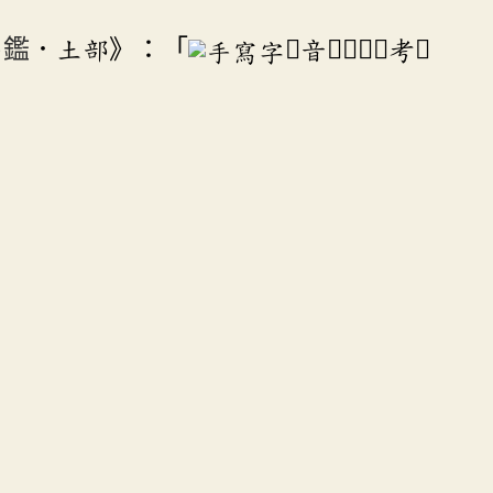
手鑑
．土部》：「
，音𠕀。」待考。