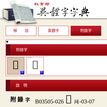
解 說
異體字
附錄字
附錄字
󸖒
󸖑
說 明
󸖒
附 錄 字
B03505-026
网-03-07