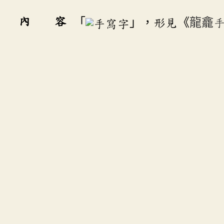
內 容
「
」，形見《
龍龕