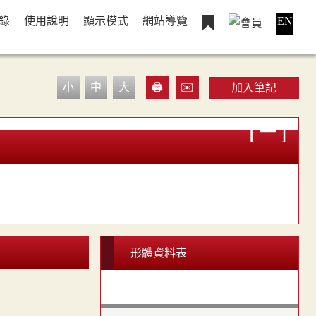
錄
使用說明
顯示模式
網站導覽
EN
小
中
大
|
🖨️
✉️
|
加入筆記
形體資料表