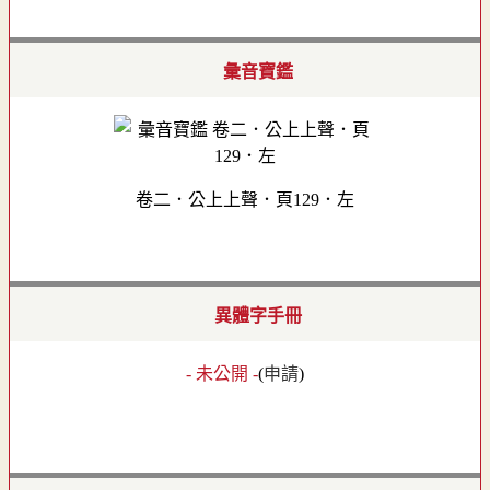
彙音寶鑑
卷二．公上上聲．頁129．左
異體字手冊
- 未公開 -
(
申請
)