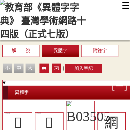
☰
:::
最新消息
常見問題
編輯說明
字典附錄
使用說明
顯示模式
網站導覽
EN
解 說
異體字
附錄字
小
中
大
|
🖨️
✉️
|
加入筆記
異體字
𠕃
𠕈
網