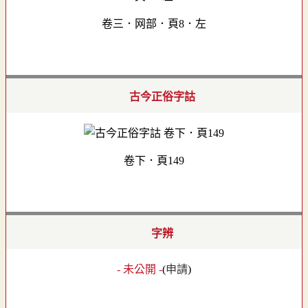
卷三．网部．頁8．左
古今正俗字詁
卷下．頁149
字辨
- 未公開 -
(
申請
)