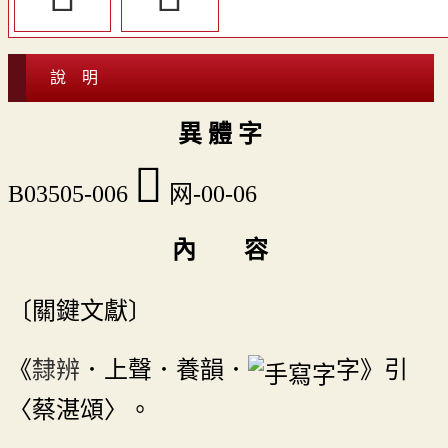
說 明
異 體 字
𦉳
B03505-006
网-00-06
內 容
〔關鍵文獻〕
《
隸辨
．上聲．養韻．
字》引
〈蔡湛頌〉。