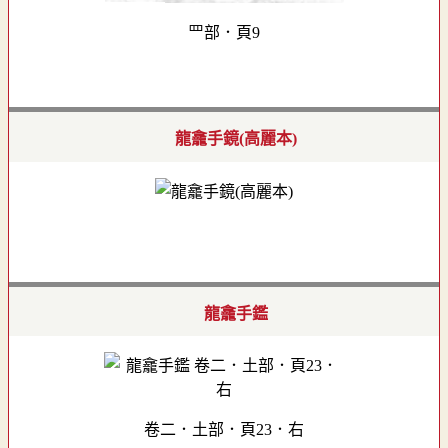
罒部．頁9
龍龕手鏡(高麗本)
龍龕手鑑
卷二．土部．頁23．右