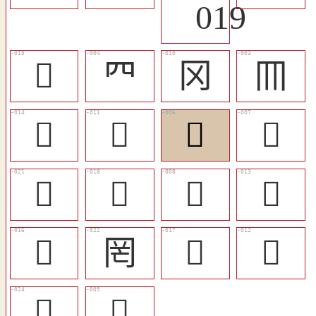
󸖌
𦉪
冈
𦉫
󴢨
󸖊
𦉳
𦉯
󸖏
󸖎
𦉮
󸖋
󸖍
罔
𦉸
󴢬
󸖐
𦌅