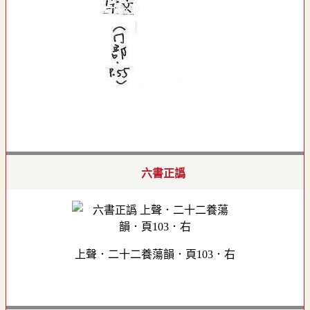
六書正譌
上聲．二十二養蕩韻．頁103．右