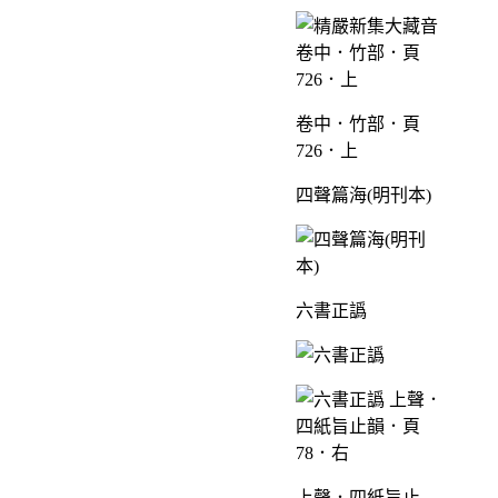
卷中．竹部．頁
726．上
四聲篇海(明刊本)
六書正譌
上聲．四紙旨止