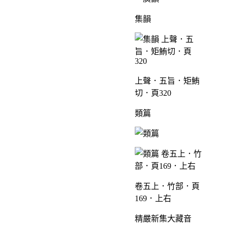
集韻
上聲．五旨．矩鮪
切．頁320
類篇
卷五上．竹部．頁
169．上右
精嚴新集大藏音