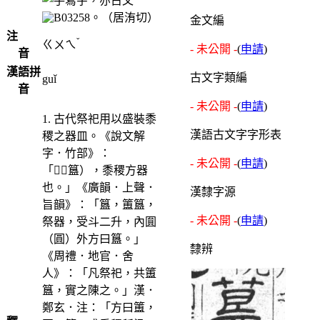
，亦古文
。（居洧切）
金文編
注
ˇ
ㄍㄨㄟ
- 未公開 -
(
申請
)
音
漢語拼
古文字類編
guǐ
音
- 未公開 -
(
申請
)
1. 古代祭祀用以盛裝黍
漢語古文字字形表
稷之器皿。《說文解
字．竹部》：
- 未公開 -
(
申請
)
「󸏵（簋），黍稷方器
也。」《廣韻．上聲．
漢隸字源
旨韻》：「簋，簠簋，
- 未公開 -
(
申請
)
祭器，受斗二升，內圎
（圓）外方曰簋。」
隸辨
《周禮．地官．舍
人》：「凡祭祀，共簠
簋，實之陳之。」漢．
鄭玄．注：「方曰簠，