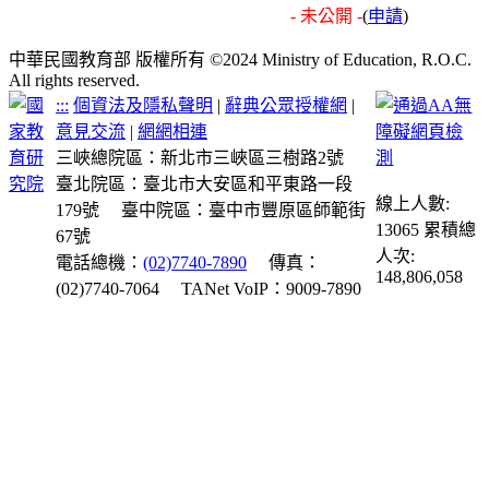
- 未公開 -
(
申請
)
中華民國教育部 版權所有 ©2024 Ministry of Education, R.O.C.
All rights reserved.
:::
個資法及隱私聲明
|
辭典公眾授權網
|
意見交流
|
網網相連
三峽總院區：新北市三峽區三樹路2號
臺北院區：臺北市大安區和平東路一段
線上人數:
179號
臺中院區：臺中市豐原區師範街
13065
累積總
67號
人次:
電話總機：
(02)7740-7890
傳真：
148,806,058
(02)7740-7064
TANet VoIP：9009-7890