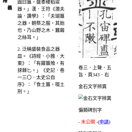
釋
圓曰簋，盛黍稷稻粱
義
器。」漢．王符《潛夫
論．讚學》：「夫瑚簋
之器，朝祭之服，其始
也，乃山野之木，蠶繭
之絲耳。」
2. 泛稱盛裝食品之器
皿。《詩經．小雅．大
東》：「有饛簋飧，有
卷三．上聲．五
捄棘匕。」《史記．卷
旨．頁343．右
一三〇．太史公自
序》：「食土簋，啜土
金石文字辨異
刑。」
偏類碑別字
- 未公開 -
(
申請
)