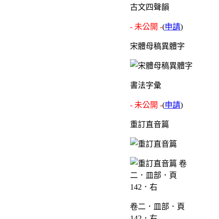
古文四聲韻
- 未公開 -
(
申請
)
宋體母稿異體字
書法字彙
- 未公開 -
(
申請
)
重訂直音篇
卷二．皿部．頁
142．右