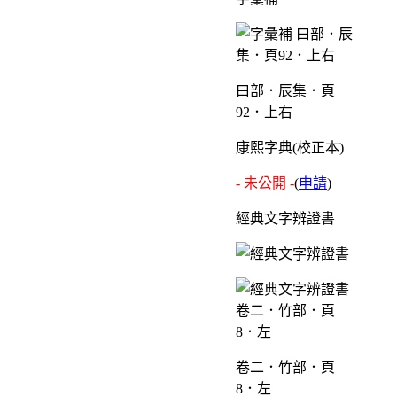
曰部．辰集．頁
92．上右
康熙字典(校正本)
- 未公開 -
(
申請
)
經典文字辨證書
卷二．竹部．頁
8．左