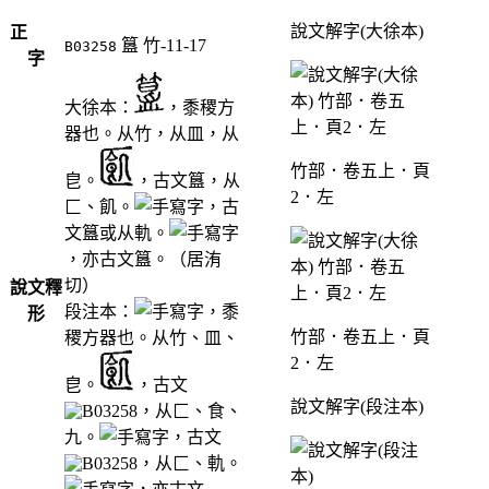
說文解字(大徐本)
正
簋
竹-11-17
B03258
字
大徐本：
，黍稷方
器也。从竹，从皿，从
竹部．卷五上．頁
皀。
，古文簋，从
2．左
匚、飢。
，古
文簋或从軌。
，亦古文簋。（居洧
切）
說文釋
段注本：
，黍
形
竹部．卷五上．頁
稷方器也。从竹、皿、
2．左
皀。
，古文
說文解字(段注本)
，从匚、食、
九。
，古文
，从匚、軌。