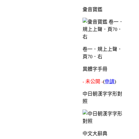
彙音寶鑑
卷一．規上上聲．
頁70．右
異體字手冊
- 未公開 -
(
申請
)
中日朝漢字字形對
照
中文大辭典