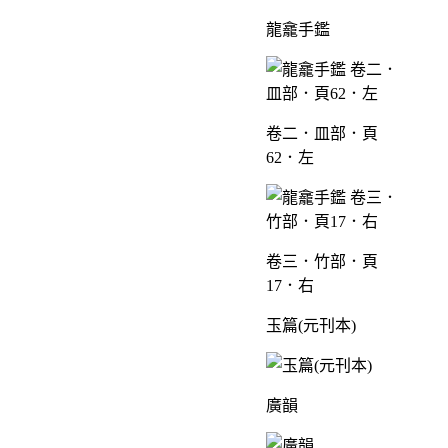
龍龕手鑑
卷二．皿部．頁
62．左
卷三．竹部．頁
17．右
玉篇(元刊本)
廣韻