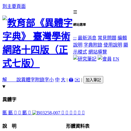
到主要頁面
☰
網站選單
:::
最新消息
常見問題
編輯
說明
字典附錄
使用說明
顯
示模式
網站導覽
EN
解 說
異體字
附錄字
小
中
大
|
🖨️
✉️
|
加入筆記
異體字
匭
㔲
󸏲
󸏶
㔳
𣌽
𣪕
󸏴
𥁬
󸏳
󸏵
󸏷
說 明
形體資料表