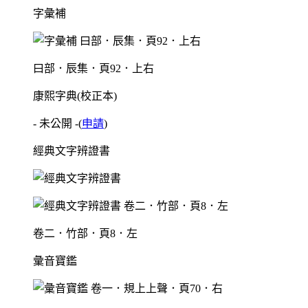
字彙補
曰部．辰集．頁92．上右
康熙字典(校正本)
- 未公開 -
(
申請
)
經典文字辨證書
卷二．竹部．頁8．左
彙音寶鑑