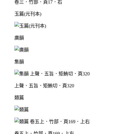
卷三．竹部．頁17．右
玉篇(元刊本)
廣韻
集韻
上聲．五旨．矩鮪切．頁320
類篇
卷五上．竹部．頁169．上右