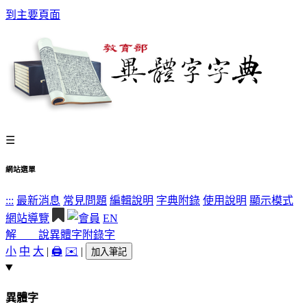
到主要頁面
☰
網站選單
:::
最新消息
常見問題
編輯說明
字典附錄
使用說明
顯示模式
網站導覽
EN
解 說
異體字
附錄字
小
中
大
|
🖨️
✉️
|
加入筆記
異體字