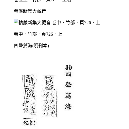
精嚴新集大藏音
卷中．竹部．頁726．上
四聲篇海(明刊本)