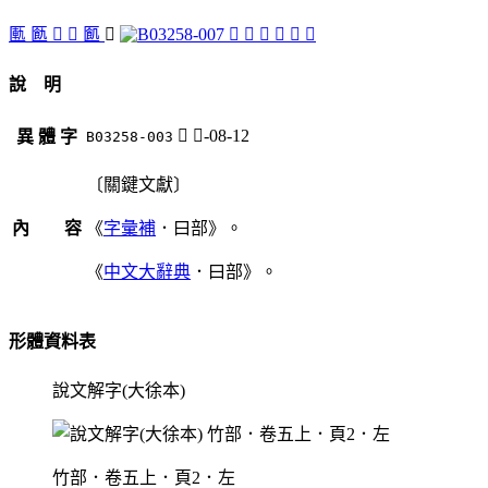
匭
㔲
󸏲
󸏶
㔳
𣌽
𣪕
󸏴
𥁬
󸏳
󸏵
󸏷
說 明
𣌽
曰-08-12
異 體 字
B03258-003
〔關鍵文獻〕
內 容
《
字彙補
．曰部》。
《
中文大辭典
．曰部》。
形體資料表
說文解字(大徐本)
竹部．卷五上．頁2．左