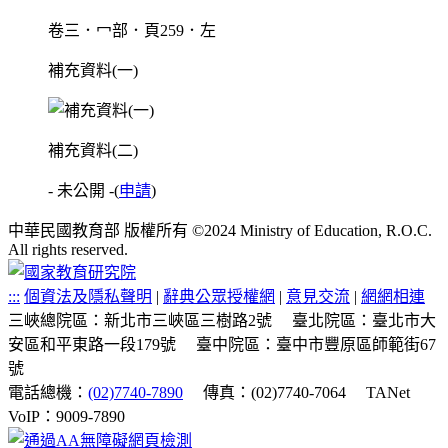
卷三．冖部．頁259．左
補充資料(一)
補充資料(二)
- 未公開 -
(
申請
)
中華民國教育部 版權所有 ©2024 Ministry of Education, R.O.C.
All rights reserved.
:::
個資法及隱私聲明
|
辭典公眾授權網
|
意見交流
|
網網相連
三峽總院區：新北市三峽區三樹路2號
臺北院區：臺北市大
安區和平東路一段179號
臺中院區：臺中市豐原區師範街67
號
電話總機：
(02)7740-7890
傳真：(02)7740-7064
TANet
VoIP：9009-7890