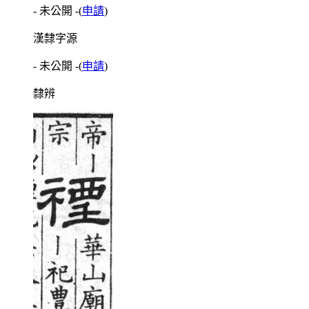
- 未公開 -
(
申請
)
漢隸字源
- 未公開 -
(
申請
)
隸辨