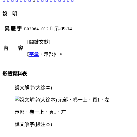
說 明
異 體 字
󸌋
示-09-14
B03064-012
〔關鍵文獻〕
內 容
《
字彙
．示部》。
形體資料表
說文解字(大徐本)
示部．卷一上．頁1．左
說文解字(段注本)