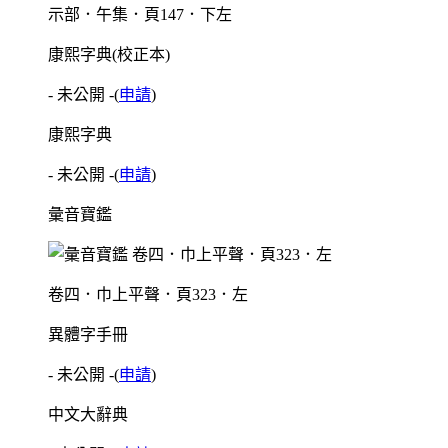
示部．午集．頁147．下左
康熙字典(校正本)
- 未公開 -
(
申請
)
康熙字典
- 未公開 -
(
申請
)
彙音寶鑑
卷四．巾上平聲．頁323．左
異體字手冊
- 未公開 -
(
申請
)
中文大辭典