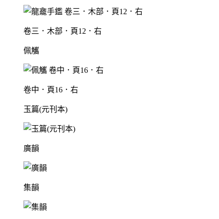
卷三．木部．頁12．右
佩觿
卷中．頁16．右
玉篇(元刊本)
廣韻
集韻