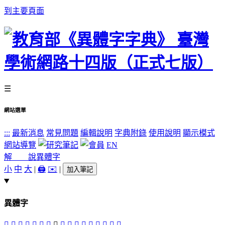
到主要頁面
☰
網站選單
:::
最新消息
常見問題
編輯說明
字典附錄
使用說明
顯示模式
網站導覽
EN
解 說
異體字
小
中
大
|
🖨️
✉️
|
加入筆記
異體字
𠖦
󸌍
𡫚
󸌏
𡫻
㮒
䄄
󸌋
󸌈
󸌊
󸌌
𥛛
𥛡
󸌎
𥛿
󸌉
󸌐