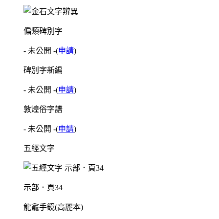
偏類碑別字
- 未公開 -
(
申請
)
碑別字新編
- 未公開 -
(
申請
)
敦煌俗字譜
- 未公開 -
(
申請
)
五經文字
示部．頁34
龍龕手鏡(高麗本)