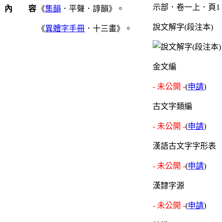
示部．卷一上．頁1
內 容
《
集韻
．平聲．諄韻》。
說文解字(段注本)
《
異體字手冊
．十三畫》。
金文編
- 未公開 -
(
申請
)
古文字類編
- 未公開 -
(
申請
)
漢語古文字字形表
- 未公開 -
(
申請
)
漢隸字源
- 未公開 -
(
申請
)