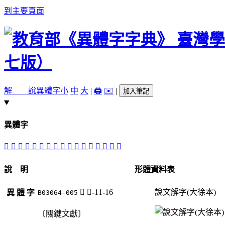
到主要頁面
解 說
異體字
小
中
大
|
🖨️
✉️
|
加入筆記
異體字
𠖦
󸌍
𡫚
󸌏
𡫻
㮒
䄄
󸌋
󸌈
󸌊
󸌌
𥛛
𥛡
󸌎
𥛿
󸌉
󸌐
說 明
形體資料表
𥛡
示-11-16
說文解字(大徐本)
異 體 字
B03064-005
〔關鍵文獻〕