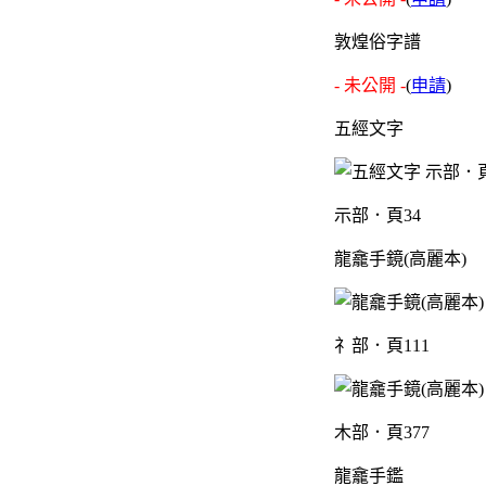
敦煌俗字譜
- 未公開 -
(
申請
)
五經文字
示部．頁34
龍龕手鏡(高麗本)
礻部．頁111
木部．頁377
龍龕手鑑