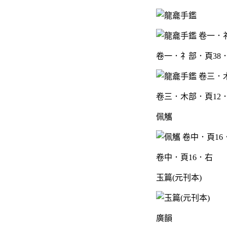
卷一．礻部．頁38
卷三．木部．頁12
佩觿
卷中．頁16．右
玉篇(元刊本)
廣韻