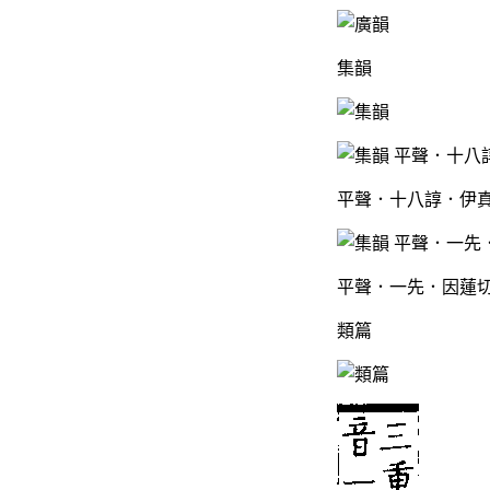
集韻
平聲．十八諄．伊真
平聲．一先．因蓮切
類篇