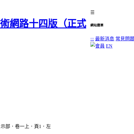
☰
網站選單
:::
最新消息
常見問
EN