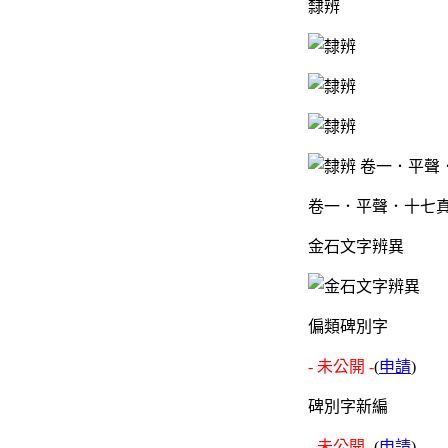
隸辨
卷一．平聲．十七真
金石文字辨異
偏類碑別字
- 未公開 -
(
申請
)
碑別字新編
- 未公開 -
(
申請
)