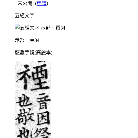
- 未公開 -
(
申請
)
五經文字
示部．頁34
龍龕手鏡(高麗本)