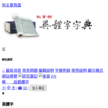
到主要頁面
☰
網站選單
:::
最新消息
常見問題
編輯說明
字典附錄
使用說明
顯示模式
網站導覽
EN
解 說
異體字
小
中
大
|
🖨️
✉️
|
加入筆記
異體字