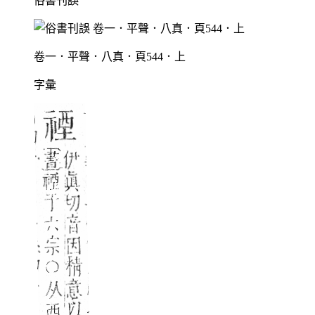
俗書刊誤
卷一．平聲．八真．頁544．上
字彙