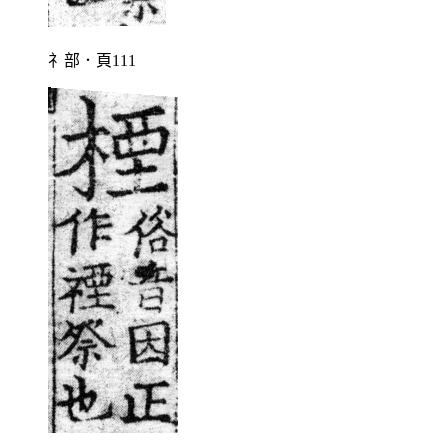
礻部．頁111