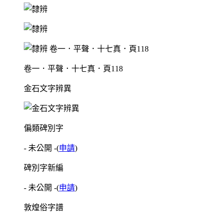
卷一．平聲．十七真．頁118
金石文字辨異
偏類碑別字
- 未公開 -
(
申請
)
碑別字新編
- 未公開 -
(
申請
)
敦煌俗字譜