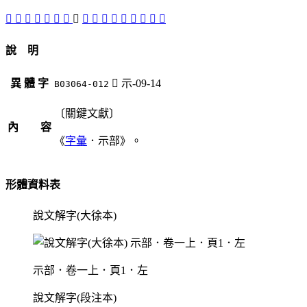
𠖦
󸌍
𡫚
󸌏
𡫻
㮒
䄄
󸌋
󸌈
󸌊
󸌌
𥛛
𥛡
󸌎
𥛿
󸌉
󸌐
說 明
異 體 字
󸌋
示-09-14
B03064-012
〔關鍵文獻〕
內 容
《
字彙
．示部》。
形體資料表
說文解字(大徐本)
示部．卷一上．頁1．左
說文解字(段注本)