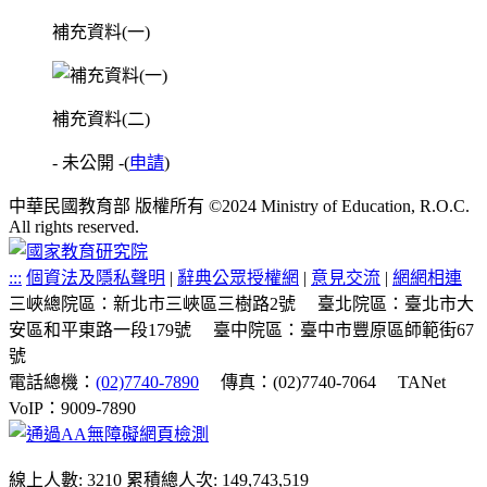
補充資料(一)
補充資料(二)
- 未公開 -
(
申請
)
中華民國教育部 版權所有 ©2024 Ministry of Education, R.O.C.
All rights reserved.
:::
個資法及隱私聲明
|
辭典公眾授權網
|
意見交流
|
網網相連
三峽總院區：新北市三峽區三樹路2號
臺北院區：臺北市大
安區和平東路一段179號
臺中院區：臺中市豐原區師範街67
號
電話總機：
(02)7740-7890
傳真：(02)7740-7064
TANet
VoIP：9009-7890
線上人數: 3210
累積總人次: 149,743,519