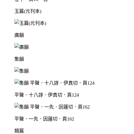
玉篇(元刊本)
廣韻
集韻
平聲．十八諄．伊真切．頁124
平聲．一先．因蓮切．頁162
類篇