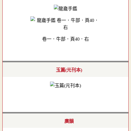
卷一．牛部．頁40．右
玉篇(元刊本)
廣韻