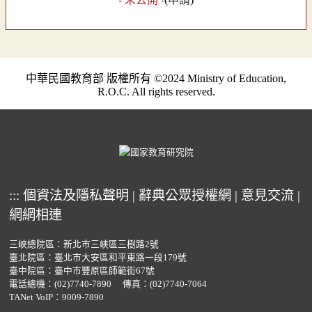
中華民國教育部 版權所有 ©2024 Ministry of Education,
R.O.C. All rights reserved.
:::
個資法及隱私聲明
|
辭典公眾授權網
|
意見交流
|
網網相連
三峽總院區：新北市三峽區三樹路2號
臺北院區：臺北市大安區和平東路一段179號
臺中院區：臺中市豐原區師範街67號
電話總機：
(02)7740-7890
傳真：(02)7740-7064
TANet VoIP：9009-7890