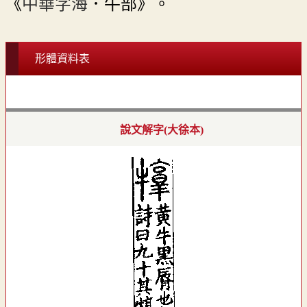
《
中華字海
．牛部》。
形體資料表
說文解字(大徐本)