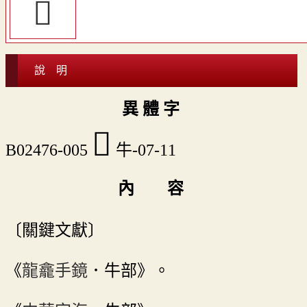
𤜃
說 明
異 體 字
󷾷
B02476-005
牛-07-11
內 容
〔關鍵文獻〕
《
龍龕手鏡
．牛部》。