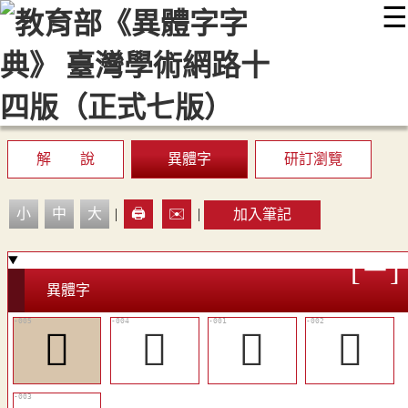
☰
:::
最新消息
常見問題
編輯說明
字典附錄
使用說明
顯示模式
網站導覽
EN
解 說
異體字
研訂瀏覽
小
中
大
|
🖨️
✉️
|
加入筆記
異體字
󷾷
󷾶
𤚮
𤜀