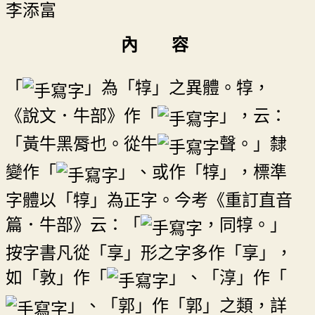
李添富
內 容
「
」為「犉」之異體。犉，
《說文．牛部》作「
」，云：
「黃牛黑脣也。從牛
聲。」隸
變作「
」、或作「犉」，標準
字體以「犉」為正字。今考《重訂直音
篇．牛部》云：「
，同犉。」
按字書凡從「享」形之字多作「享」，
如「敦」作「
」、「淳」作「
」、「郭」作「郭」之類，詳