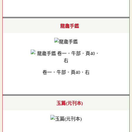
龍龕手鑑
卷一．牛部．頁40．右
玉篇(元刊本)