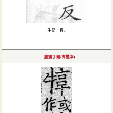
牛部．頁8
龍龕手鏡(高麗本)