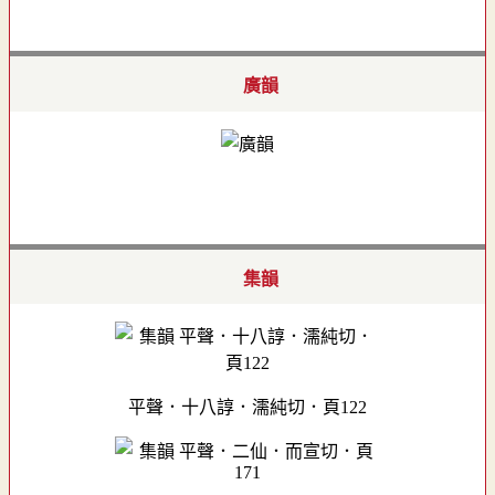
廣韻
集韻
平聲．十八諄．濡純切．頁122