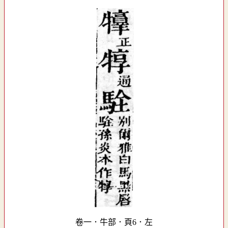
卷一．牛部．頁6．左