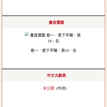
彙音寶鑑
卷一．君下平聲．頁18．右
中文大辭典
- 未公開 -
(
申請
)