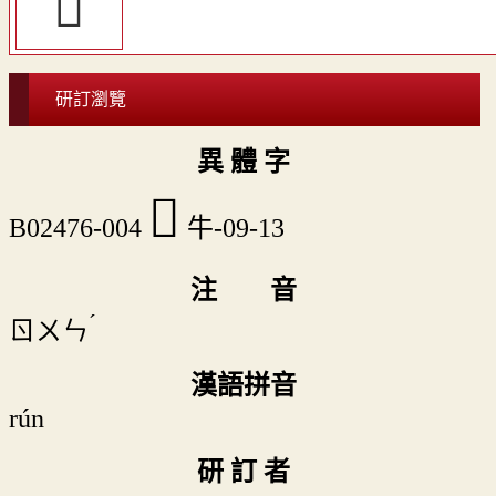
𤜃
研訂瀏覽
異 體 字
󷾶
B02476-004
牛-09-13
注 音
ˊ
ㄖㄨㄣ
漢語拼音
rún
研 訂 者