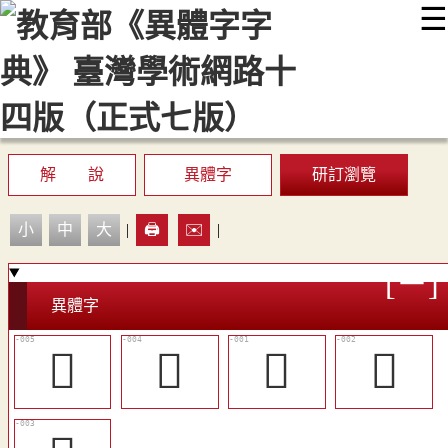
☰
:::
最新消息
常見問題
編輯說明
字典附錄
使用說明
顯示模式
網站導覽
EN
解 說
異體字
研訂瀏覽
小
中
大
|
🖨️
✉️
|
異體字
󷾷
󷾶
𤚮
𤜀