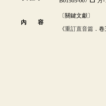
B01505-007
方-1
〔關鍵文獻〕
內 容
《
重訂直音篇
．卷