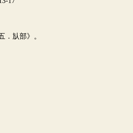
3-17
五．㫃部》。