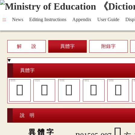
:::
News
Editing Instructions
Appendix
User Guide
Disp
解 說
異體字
附錄字
異體字
󷫊
󷫋
󷫇
𣃯
󷫉
說 明
󷫈
異 體 字