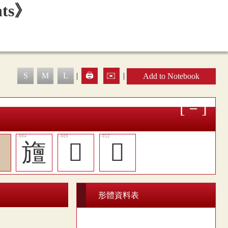
S
M
L
|
🖨️
✉️
|
Add to Notebook

旜
󷫆
󷫍
形體資料表