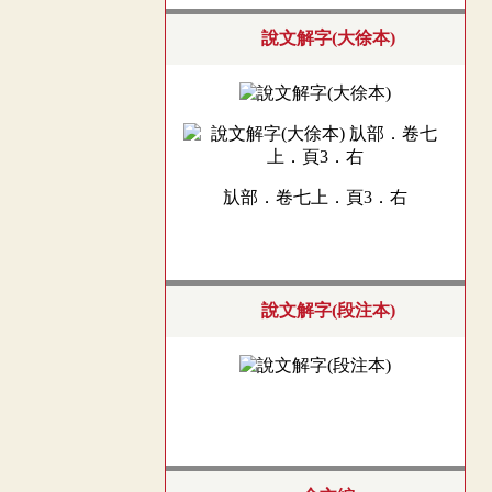
說文解字(大徐本)
㫃部．卷七上．頁3．右
說文解字(段注本)