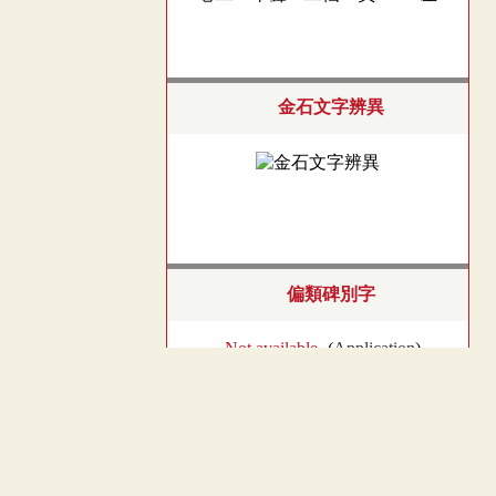
金石文字辨異
偏類碑別字
- Not available -
(
Application
)
︿
碑別字新編