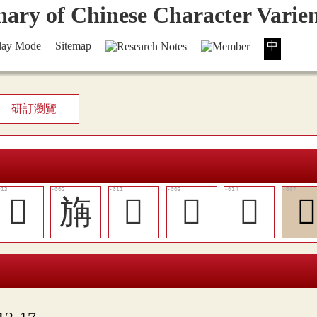
lay Mode
Sitemap
中
研訂瀏覽
󷫎
㫋
󷫌
𣃼
󷫏
