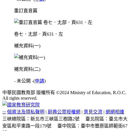
重訂直音篇
卷七．尢部．頁631．左
補充資料(一)
補充資料(二)
- 未公開 -
(
申請
)
中華民國教育部 版權所有 ©2024 Ministry of Education, R.O.C.
All rights reserved.
:::
個資法及隱私聲明
|
辭典公眾授權網
|
意見交流
|
網網相連
三峽總院區：新北市三峽區三樹路2號
臺北院區：臺北市大
安區和平東路一段179號
臺中院區：臺中市豐原區師範街67