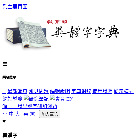
到主要頁面
☰
網站選單
:::
最新消息
常見問題
編輯說明
字典附錄
使用說明
顯示模式
網站導覽
EN
解 說
異體字
研訂瀏覽
小
中
大
|
🖨️
✉️
|
加入筆記
異體字