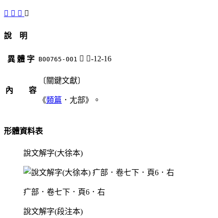
󷘭
󷘮
𡰒
𡰕
說 明
𡰕
尢-12-16
異 體 字
B00765-001
〔關鍵文獻〕
內 容
《
類篇
．尢部》。
形體資料表
說文解字(大徐本)
疒部．卷七下．頁6．右
說文解字(段注本)