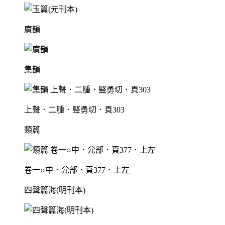
廣韻
集韻
上聲．二腫．竪勇切．頁303
類篇
卷一○中．尣部．頁377．上左
四聲篇海(明刊本)