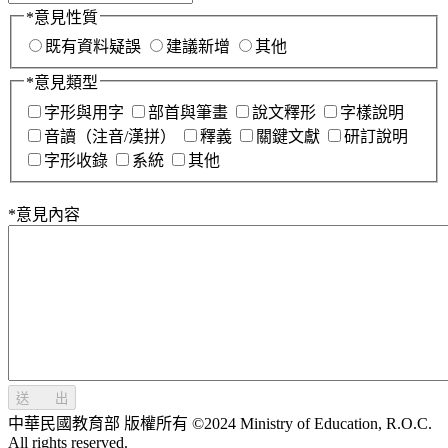
*
意見性質
既有資料疑誤
建議新增
其他
*
意見類型
字形與用字
部首與筆畫
說文釋形
字樣說明
音讀（注音/漢拼）
釋義
關鍵文獻
研訂說明
字形收錄
系統
其他
*
意見內容
送 出
中華民國教育部 版權所有 ©2024 Ministry of Education, R.O.C.
All rights reserved.