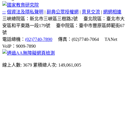
:::
個資法及隱私聲明
|
辭典公眾授權網
|
意見交流
|
網網相連
三峽總院區：新北市三峽區三樹路2號
臺北院區：臺北市大
安區和平東路一段179號
臺中院區：臺中市豐原區師範街67
號
電話總機：
(02)7740-7890
傳真：(02)7740-7064
TANet
VoIP：9009-7890
線上人數: 3679
累積總人次: 149,061,005