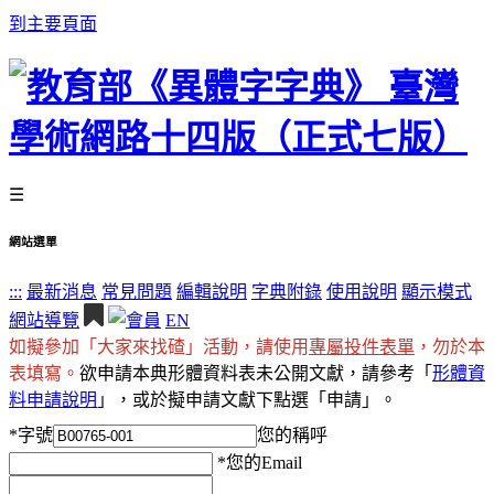
到主要頁面
☰
網站選單
:::
最新消息
常見問題
編輯說明
字典附錄
使用說明
顯示模式
網站導覽
EN
如擬參加「大家來找碴」活動，請使用
專屬投件表單
，勿於本
表填寫。
欲申請本典形體資料表未公開文獻，請參考「
形體資
料申請說明
」，或於擬申請文獻下點選「申請」。
*
字號
您的稱呼
*
您的Email