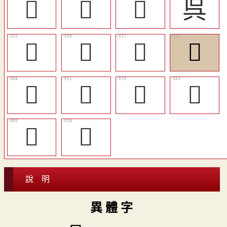
󰭔
𠯵
󰭛
呉
󰭙
󰭖
󰭜
󰭚
󰭕
󰭘
󰭞
𡗾
𡗿
󰭝
說 明
異 體 字