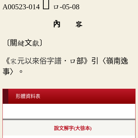
󰭚
A00523-014
口-05-08
內 容
〔關鍵文獻〕
《
宋元以來俗字譜
．口部》引〈嶺南逸
事〉。
形體資料表
說文解字(大徐本)