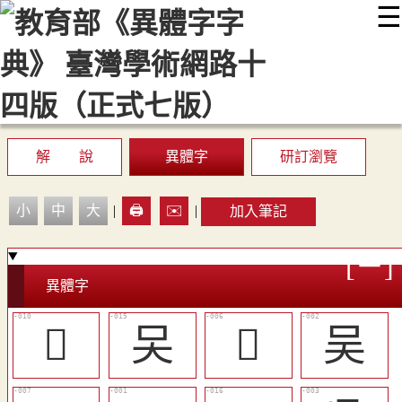
☰
:::
最新消息
常見問題
編輯說明
字典附錄
使用說明
顯示模式
網站導覽
EN
解 說
異體字
研訂瀏覽
小
中
大
|
🖨️
✉️
|
加入筆記
異體字
󰭗
㕦
󰭓
吴