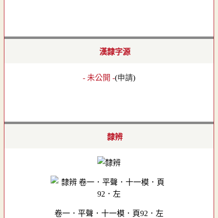
漢隸字源
- 未公開 -
(
申請
)
隸辨
卷一．平聲．十一模．頁92．左