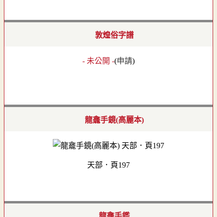
敦煌俗字譜
- 未公開 -
(
申請
)
龍龕手鏡(高麗本)
天部．頁197
龍龕手鑑