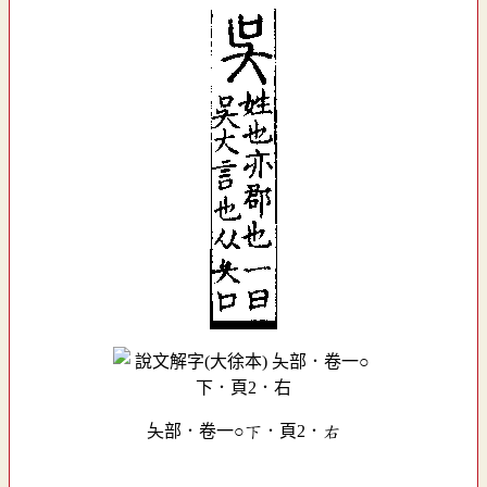
夨部．卷一○下．頁2．右