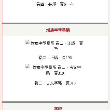
卷四．夨部．頁6．左
增廣字學舉隅
卷二．正譌．頁196
卷二．古文字略．頁310
字辨