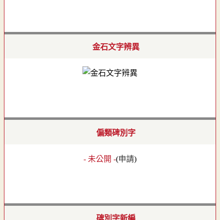
金石文字辨異
偏類碑別字
- 未公開 -
(
申請
)
碑別字新編