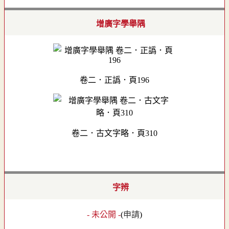
增廣字學舉隅
卷二．正譌．頁196
卷二．古文字略．頁310
字辨
- 未公開 -
(
申請
)