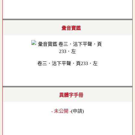
彙音寶鑑
卷三．沽下平聲．頁233．左
異體字手冊
- 未公開 -
(
申請
)