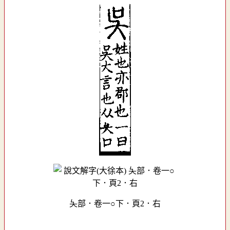
夨部．卷一○下．頁2．右