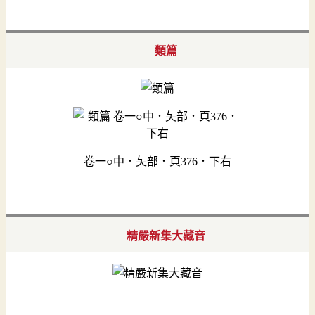
類篇
卷一○中．夨部．頁376．下右
精嚴新集大藏音