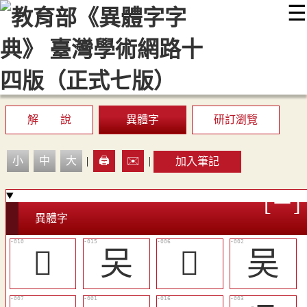
☰
:::
最新消息
常見問題
編輯說明
字典附錄
使用說明
顯示模式
網站導覽
EN
解 說
異體字
研訂瀏覽
小
中
大
|
🖨️
✉️
|
加入筆記
異體字
󰭗
㕦
󰭓
吴