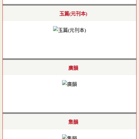
玉篇(元刊本)
廣韻
集韻