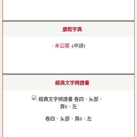
康熙字典
- 未公開 -
(
申請
)
經典文字辨證書
卷四．夨部．頁6．左