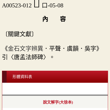
󰭙
A00523-012
口-05-08
內 容
〔關鍵文獻〕
《
金石文字辨異
．平聲．虞韻．吳字》
引〈唐孟法師碑〉。
形體資料表
說文解字(大徐本)