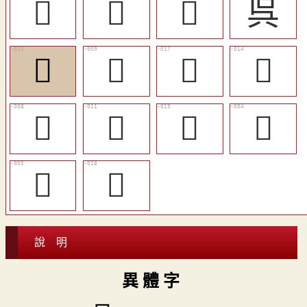
󰭔
𠯵
󰭛
呉
󰭙
󰭖
󰭜
󰭚
󰭕
󰭘
󰭞
𡗾
𡗿
󰭝
說 明
異 體 字