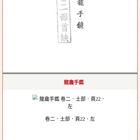
龍龕手鑑
卷二．土部．頁22．左