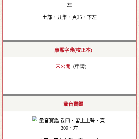
土部．丑集．頁35．下左
康熙字典(校正本)
- 未公開 -
(
申請
)
彙音寶鑑