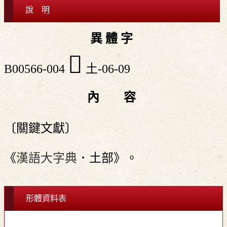
說 明
異 體 字
󷓥
B00566-004
土-06-09
內 容
〔關鍵文獻〕
《
漢語大字典
．土部》。
形體資料表