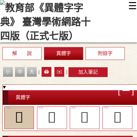
☰
:::
最新消息
常見問題
編輯說明
字典附錄
使用說明
顯示模式
網站導覽
EN
解 說
異體字
附錄字
小
中
大
|
🖨️
✉️
|
加入筆記
異體字
󷓥
󷓤
𧯧
󷓣