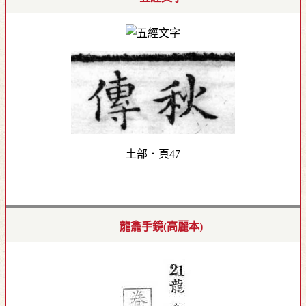
土部．頁47
龍龕手鏡(高麗本)