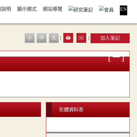
用說明
顯示模式
網站導覽
EN
小
中
大
|
🖨️
✉️
|
加入筆記
形體資料表