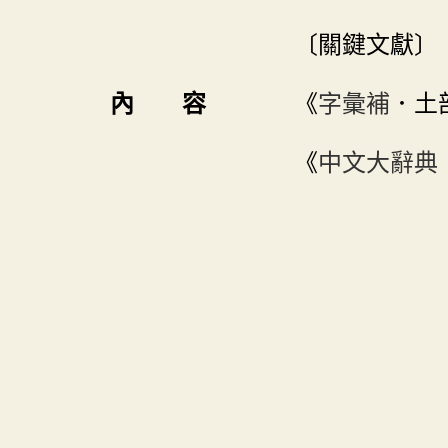
〔關鍵文獻〕
內 容
《
字彙補
．土
《
中文大辭典