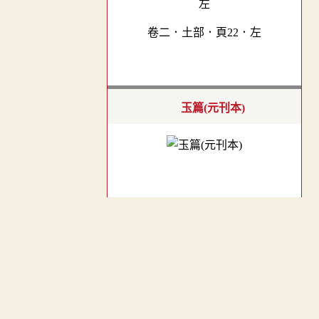
卷二．土部．頁22．左
玉篇(元刊本)
廣韻
︿
TOP