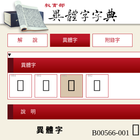
解 說
異體字
附錄字
異體字
󷓥
󷓤
𧯧
󷓣
說 明

異 體 字
B00566-001