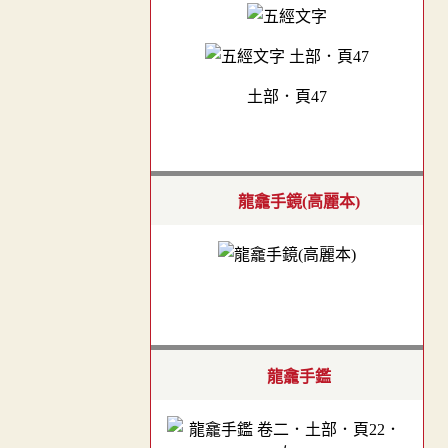
土部．頁47
龍龕手鏡(高麗本)
龍龕手鑑