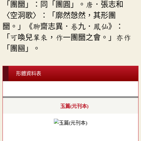
「團圞」：同「團圓」。唐．張志和
〈空洞歌〉：「廓然愨然，其形團
圞。」《聊齋志異．卷九．鳳仙》：
「可喚兒輩來，作一團圞之會。」亦作
「團圝」。
形體資料表
玉篇(元刊本)