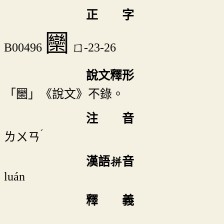
正 字
圞
B00496
囗-23-26
說文釋形
「圞」《說文》不錄。
注 音
ˊ
ㄌㄨㄢ
漢語拼音
luán
釋 義