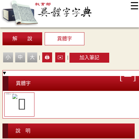
☰
:::
最新消息
常見問題
編輯說明
字典附錄
使用說明
顯示模式
網站導覽
EN
解 說
異體字
小
中
大
|
🖨️
✉️
|
加入筆記
異體字
說 明