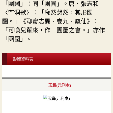
「團圞」：同「團圓」。唐．張志和
〈空洞歌〉：「廓然愨然，其形團
圞。」《聊齋志異．卷九．鳳仙》：
「可喚兒輩來，作一團圞之會。」亦作
「團圝」。
形體資料表
玉篇(元刊本)