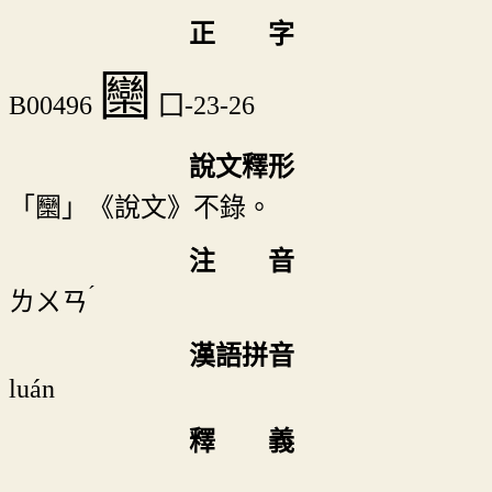
正 字
圞
B00496
囗-23-26
說文釋形
「圞」《說文》不錄。
注 音
ˊ
ㄌㄨㄢ
漢語拼音
luán
釋 義