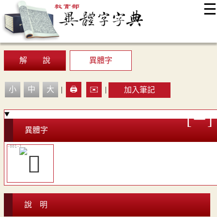
☰
:::
最新消息
常見問題
編輯說明
字典附錄
使用說明
顯示模式
網站導覽
EN
解 說
異體字
小
中
大
|
🖨️
✉️
|
加入筆記
異體字
說 明