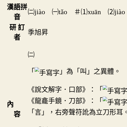
漢語拼
㈡jiào ㈠tǎo ＃⑴xuān ⑵jiào
音
研 訂
季旭昇
者
㈡
「
」為「叫」之異體。
《說文解字．口部》：「
《龍龕手鏡．刀部》：「
內
「言」，右旁聲符訛為立刀形耳
容