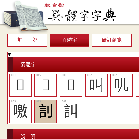
解 說
異體字
研訂瀏覽
異體字
𠮧
󰬝
𠮪
叫
䶷
噭
䚯
訆
說 明