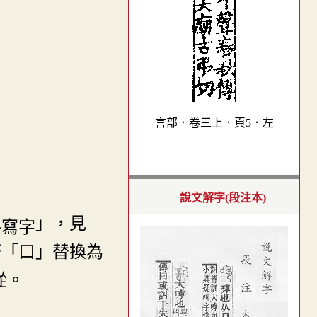
言部．卷三上．頁5．左
說文解字(段注本)
」，見
符「口」替換為
從。