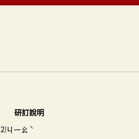
研訂說明
ˋ
⑵
ㄐㄧㄠ