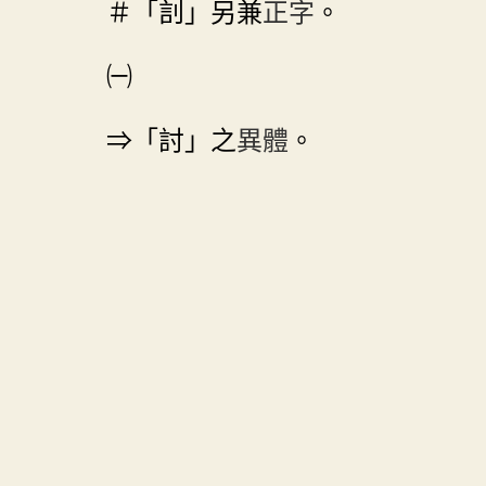
＃「䚯」另兼
正字
。
㈠
⇒「討」之
異體
。