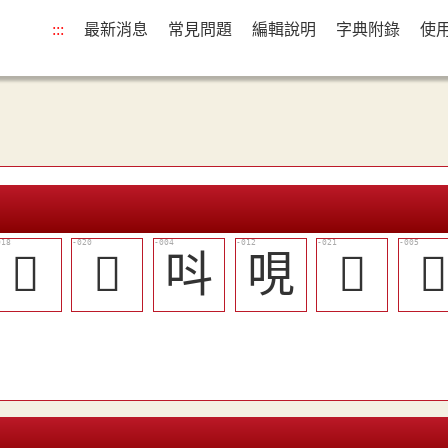
:::
最新消息
常見問題
編輯說明
字典附錄
使
󰬞
󰬟
呌
哯
󰬠
