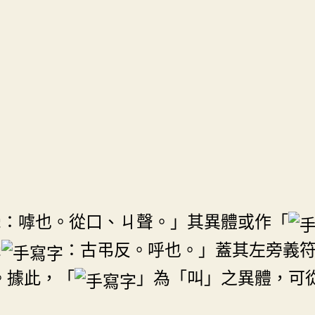
：嘑也。從口、ㄐ聲。」其異體或作「
：古弔反。呼也。」蓋其左旁義
。據此，「
」為「叫」之異體，可