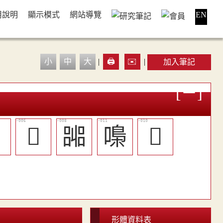
用說明
顯示模式
網站導覽
EN
小
中
大
|
🖨️
✉️
|
加入筆記

𠶼
嘂
嘄
󺂅
形體資料表