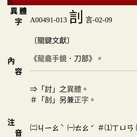
異 體
䚯
A00491-013
言-02-09
字
〔關鍵文獻〕
《
龍龕手鏡
．刀部》。
內
容
⇒「討」之
異體
。
＃「䚯」另兼
正字
。
注
ˋ
ˇ
㈡
㈠
＃⑴
ㄐㄧㄠ
ㄊㄠ
ㄒㄩㄢ
音