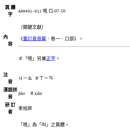
異 體
哯
口-07-10
A00491-012
字
〔關鍵文獻〕
內
《
重訂直音篇
．卷一．口部》。
容
＃「哯」另兼
正字
。
注
ˋ
ˋ
ㄐㄧㄠ
＃
ㄒㄧㄢ
音
漢語拼
jiào ＃xiàn
音
研 訂
季旭昇
者
「哯」為「叫」之異體。