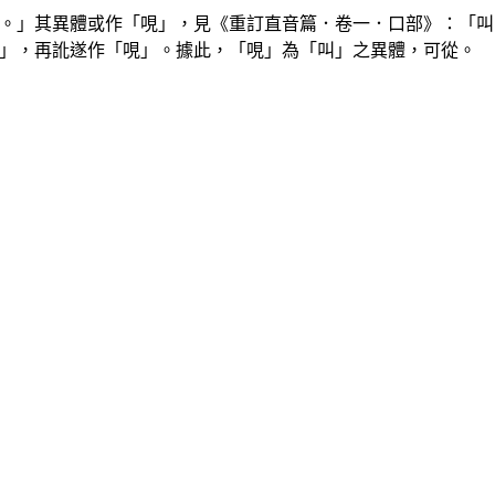
。」其異體或作「哯」，見《重訂直音篇．卷一．口部》：「叫
」，再訛遂作「哯」。據此，「哯」為「叫」之異體，可從。