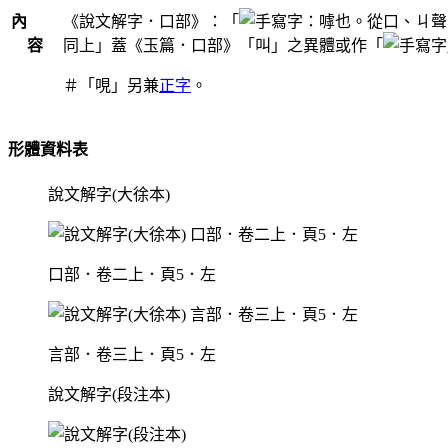
內
《說文解字．口部》：「
：嘑也。從口、ㄐ聲
容
同上」蓋《玉篇．口部》「叫」之異體或作「
＃「哯」另兼
正字
。
形體資料表
說文解字(大徐本)
口部．卷二上．頁5．左
言部．卷三上．頁5．左
說文解字(段注本)