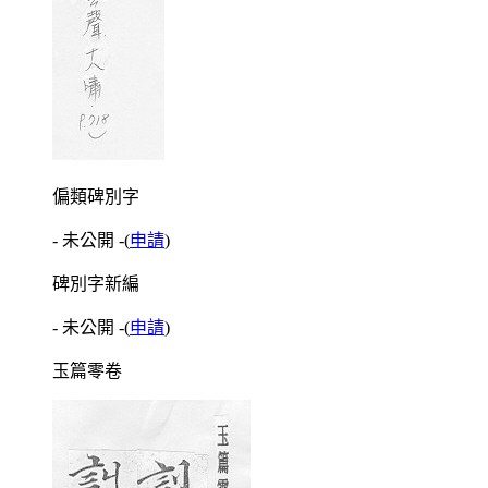
偏類碑別字
- 未公開 -
(
申請
)
碑別字新編
- 未公開 -
(
申請
)
玉篇零卷