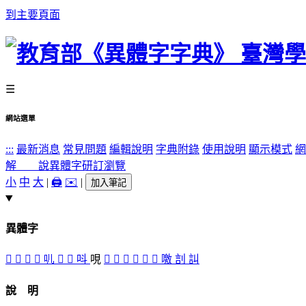
到主要頁面
☰
網站選單
:::
最新消息
常見問題
編輯說明
字典附錄
使用說明
顯示模式
網
解 說
異體字
研訂瀏覽
小
中
大
|
🖨️
✉️
|
加入筆記
異體字
𠮧
󰬝
𠮪
叫
䶷
󰬞
󰬟
呌
哯
󰬠
𠸵
𠶼
嘂
嘄
󺂅
噭
䚯
訆
說 明