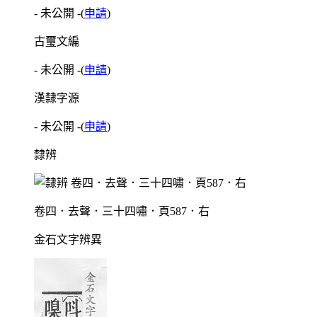
- 未公開 -
(
申請
)
古璽文編
- 未公開 -
(
申請
)
漢隸字源
- 未公開 -
(
申請
)
隸辨
卷四．去聲．三十四嘯．頁587．右
金石文字辨異