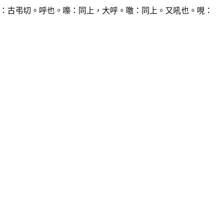
：古弔切。呼也。嘄：同上，大呼。噭：同上。又吼也。哯：