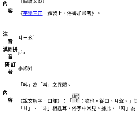
〔關鍵文獻〕
內
容
《
字學三正
．體製上．俗書加畫者》。
注
ˋ
ㄐㄧㄠ
音
漢語拼
jiào
音
研 訂
季旭昇
者
「呌」為「叫」之異體。
內
容
《說文解字．口部》：「
：嘑也。從口、ㄐ聲。」
「ㄐ」、「斗」相亂耳，俗字中常見。據此，「呌」為