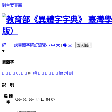
到主要頁面
解 說
異體字
研訂瀏覽
小
中
大
|
🖨️
✉️
|
加入筆記
異體字
𠮧
󰬝
𠮪
叫
䶷
󰬞
󰬟
呌
哯
󰬠
𠸵
𠶼
嘂
嘄
󺂅
噭
䚯
訆
說 明
異 體
呌
口-04-07
A00491-004
字