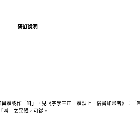
研訂說明
其異體或作「呌」，見《字學三正．體製上．俗書加畫者》：「
「叫」之異體，可從。