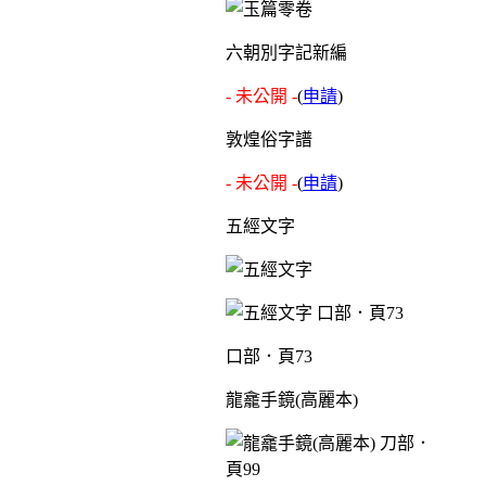
六朝別字記新編
- 未公開 -
(
申請
)
敦煌俗字譜
- 未公開 -
(
申請
)
五經文字
口部．頁73
龍龕手鏡(高麗本)