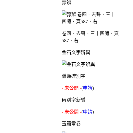
隸辨
卷四．去聲．三十四嘯．頁
587．右
金石文字辨異
偏類碑別字
- 未公開 -
(
申請
)
碑別字新編
- 未公開 -
(
申請
)
玉篇零卷