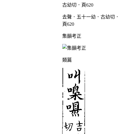
去聲．五十一幼．古幼切．
頁620
集韻考正
類篇