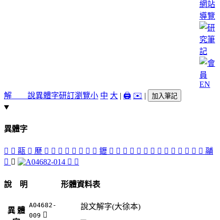
網站
導覽
EN
解 說
異體字
研訂瀏覽
小
中
大
|
🖨️
✉️
|
加入筆記
異體字
󶵍
󶵎
䰛
󶵂
㽁
󶵏
󶵁
󶴿
𨬑
󶵋
󶵑
󶵊
󶵀
䥶
󶵅
󶴽
󶴼
󶵇
󶴻
󶴾
󶵌
󶵆
󶵃
𩰲
䰜
󶵉
󶵄
󶵐
鬴
󶍣
𩱉
𩱔
󶵈
說 明
形體資料表
A04682-
說文解字(大徐本)
異 體
𩱉
009