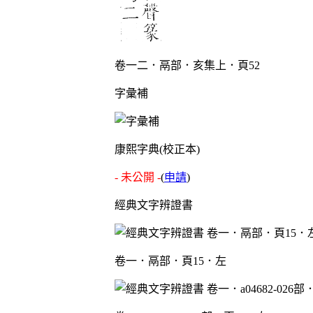
卷一二．鬲部．亥集上．頁52
字彙補
康熙字典(校正本)
- 未公開 -
(
申請
)
經典文字辨證書
卷一．鬲部．頁15．左