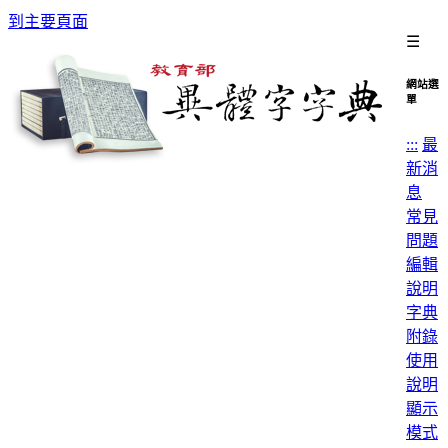
到主要頁面
☰
網站選
單
:::
最
新消
息
常見
問題
編輯
說明
字典
附錄
使用
說明
顯示
模式