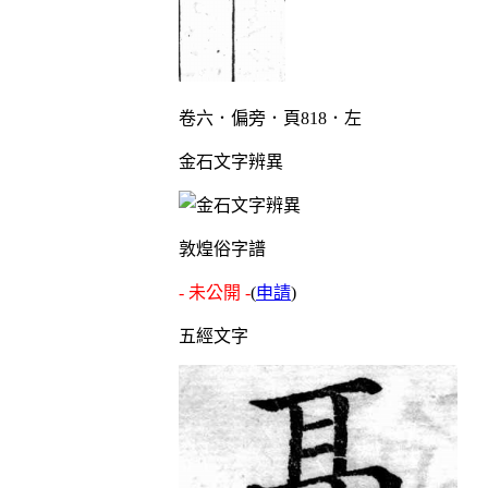
卷六．偏旁．頁818．左
金石文字辨異
敦煌俗字譜
- 未公開 -
(
申請
)
五經文字