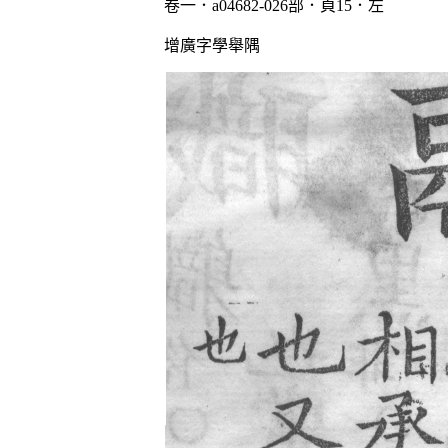
卷一．a04682-026部．頁15．左
增廣字學舉隅