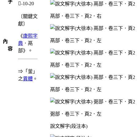
字
鬲-10-20
鬲部．卷三下．頁2．右
〔關鍵文
獻〕
《
康熙字
鬲部．卷三下．頁2．左
內
典
．鬲
容
部》。
鬲部．卷三下．頁2．左
⇒「釜」
之
異體
。
鬲部．卷三下．頁2．左
䰜部．卷三下．頁2．左
說文解字(段注本)