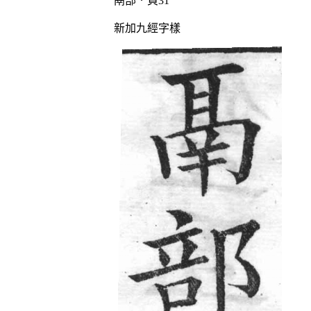
鬲部．頁31
新加九經字樣