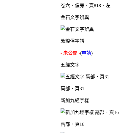
卷六．偏旁．頁818．左
金石文字辨異
敦煌俗字譜
- 未公開 -
(
申請
)
五經文字
鬲部．頁31
新加九經字樣
鬲部．頁16