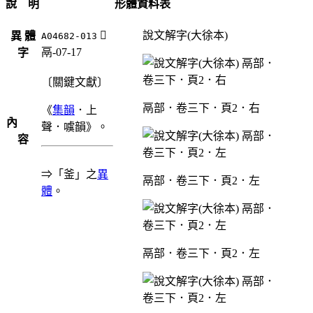
說 明
形體資料表
󶍣
說文解字(大徐本)
異 體
A04682-013
鬲-07-17
字
〔關鍵文獻〕
鬲部．卷三下．頁2．右
《
集韻
．上
內
聲．噳韻》。
容
⇒「釜」之
異
鬲部．卷三下．頁2．左
體
。
鬲部．卷三下．頁2．左