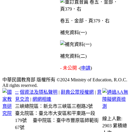
卷五．金部．頁379．右
補充資料(一)
補充資料(二)
- 未公開 -
(
申請
)
中華民國教育部 版權所有 ©2024 Ministry of Education, R.O.C.
All rights reserved.
:::
個資法及隱私聲明
|
辭典公眾授權網
|
意
見交流
|
網網相連
三峽總院區：新北市三峽區三樹路2號
臺北院區：臺北市大安區和平東路一段
線上人數:
179號
臺中院區：臺中市豐原區師範街
2903
累積總
67號