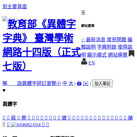
到主要頁面
☰
網站選單
:::
最新消息
常見問題
編
輯說明
字典附錄
使用說
明
顯示模式
網站導覽
EN
解 說
異體字
研訂瀏覽
小
中
大
|
🖨️
✉️
|
加入筆記
異體字
󶵍
󶵎
䰛
󶵂
㽁
󶵏
󶵁
󶴿
𨬑
󶵋
󶵑
󶵊
󶵀
䥶
󶵅
󶴽
󶴼
󶵇
󶴻
󶴾
󶵌
󶵆
󶵃
𩰲
䰜
󶵉
󶵄
󶵐
鬴
󶍣
𩱉
𩱔
󶵈