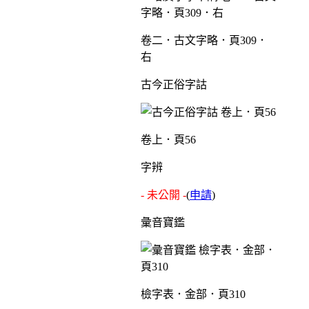
卷二．古文字略．頁309．
右
古今正俗字詁
卷上．頁56
字辨
- 未公開 -
(
申請
)
彙音寶鑑
檢字表．金部．頁310