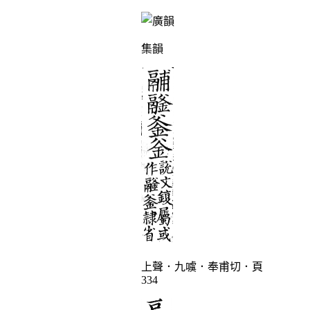
集韻
上聲．九噳．奉甫切．頁
334