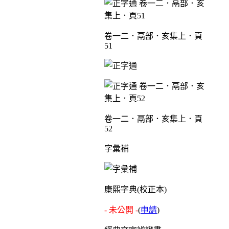
卷一二．鬲部．亥集上．頁
51
卷一二．鬲部．亥集上．頁
52
字彙補
康熙字典(校正本)
- 未公開 -
(
申請
)