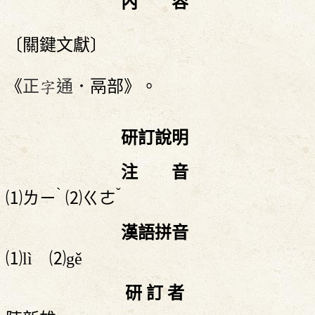
內 容
〔關鍵文獻〕
《
正字通
．鬲部》。
研訂說明
注 音
ˋ
ˇ
⑴
ㄌㄧ
⑵
ㄍㄜ
漢語拼音
⑴lì ⑵gě
研 訂 者