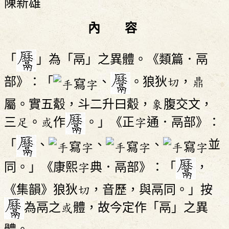
陳新雄
內 容
「
」為「鬲」之異體。《類篇．鬲
部》：「
、
。狼狄切，鼎
屬。實五觳，斗二升曰觳，象腹交文，
三足。或作
。」《正字通．鬲部》：
「
、
、
、
並
同。」《康熙字典．鬲部》：「
，
《集韻》狼狄切，音歷，與鬲同。」按
為鬲之或體，故今定作「鬲」之異