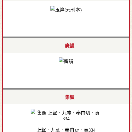
廣韻
集韻
上聲．九噳．奉甫切．頁334