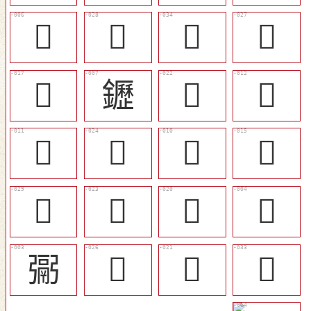
𨬑
󶵋
󶵑
󶵊
󶵀
䥶
󶵅
󶴽
󶴼
󶵇
󶴻
󶴾
󶵌
󶵆
󶵃
𩰲
䰜
󶵉
󶵄
󶵐