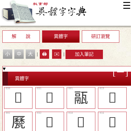
☰
:::
最新消息
常見問題
編輯說明
字典附錄
使用說明
顯示模式
網站導覽
EN
解 說
異體字
研訂瀏覽
小
中
大
|
🖨️
✉️
|
加入筆記
異體字
󶵍
󶵎
䰛
󶵂
㽁
󶵏
󶵁
󶴿