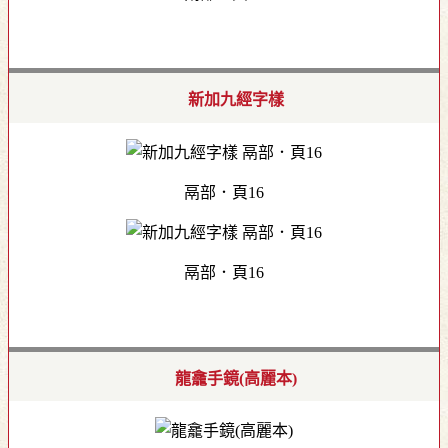
新加九經字樣
鬲部．頁16
鬲部．頁16
龍龕手鏡(高麗本)