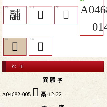
鬴
󶍣
𩱉
𩱔
󶵈
說 明
異 體 字
𩱔
A04682-005
鬲-12-22