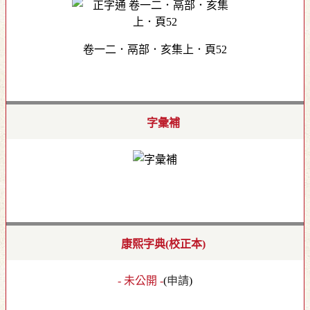
卷一二．鬲部．亥集上．頁52
字彙補
康熙字典(校正本)
- 未公開 -
(
申請
)