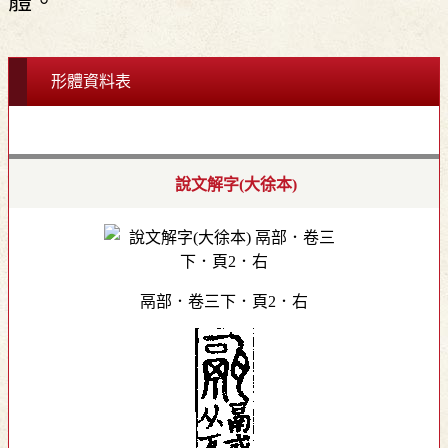
體。
形體資料表
說文解字(大徐本)
鬲部．卷三下．頁2．右