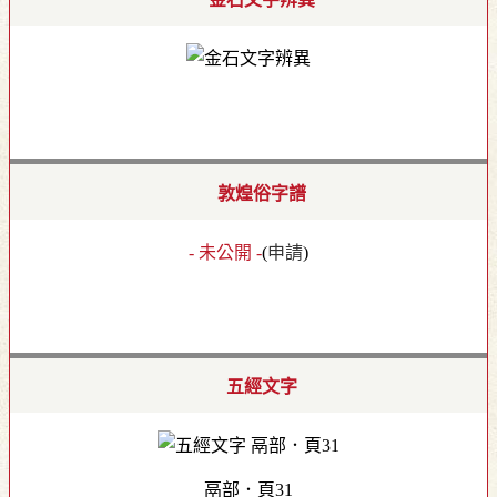
敦煌俗字譜
- 未公開 -
(
申請
)
五經文字
鬲部．頁31