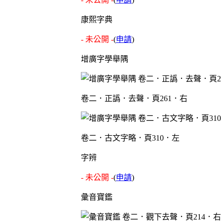
康熙字典
- 未公開 -
(
申請
)
增廣字學舉隅
卷二．正譌．去聲．頁261．右
卷二．古文字略．頁310．左
字辨
- 未公開 -
(
申請
)
彙音寶鑑