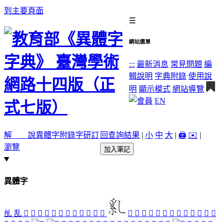
到主要頁面
☰
網站選單
:::
最新消息
常見問題
編
輯說明
字典附錄
使用說
明
顯示模式
網站導覽
EN
解 說
異體字
附錄字
研訂
回查詢結果
|
小
中
大
|
🖨️
✉️
|
瀏覽
加入筆記
異體字
乨
乱
󰃦
𠃶
󰃡
󰃚
󰃭
󰃨
󰃟
󰃮
󰃜
󰃠
󰃞
󰃩
󰃛
󰃖
󰃣
󰃧
󰃥
󰃎
󰃊
󰃒
󰃕
󰃋
󰃗
󰃐
󰃙