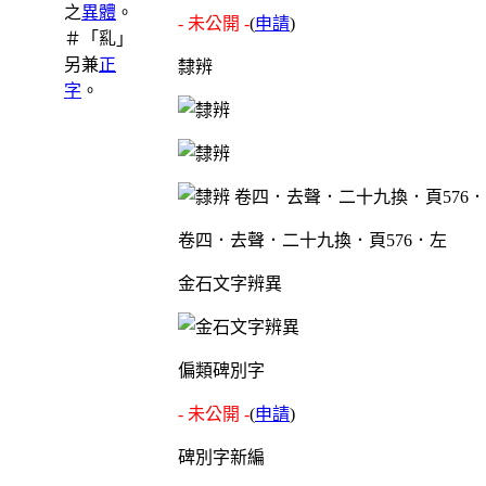
之
異體
。
- 未公開 -
(
申請
)
＃「乿」
另兼
正
隸辨
字
。
卷四．去聲．二十九換．頁576．左
金石文字辨異
偏類碑別字
- 未公開 -
(
申請
)
碑別字新編