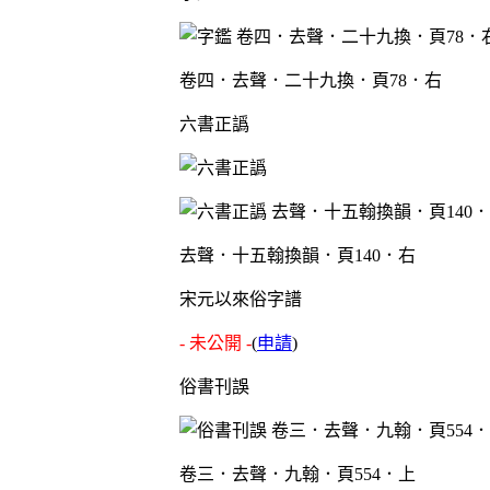
卷四．去聲．二十九換．頁78．右
六書正譌
去聲．十五翰換韻．頁140．右
宋元以來俗字譜
- 未公開 -
(
申請
)
俗書刊誤
卷三．去聲．九翰．頁554．上