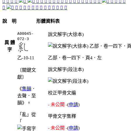
󰃍
󰃌
󰃔
󰃓
󰃑
󰃉
󰃝
󰃫
󰃘
󰃢
󰃤
󰃻
󰃸
󰃈
󰃵
󰃶
󰃳
𠧎
󰃾
𠧏
󰃷
𠮗
󰃴
󰃺
𢮣
󰃽
󰃏
󰃼
󰃯
󰃰
𤔔
󰃹
󰃱
𤔦
󰃲
𤕅
𤕍
釠
說 明
形體資料表
A00045-
說文解字(大徐本)
072-3
異 體
字
乙-10-11
乙部．卷一四下．頁4．左
說文解字(段注本)
〔關鍵文
獻〕
《
集韻
．
校正甲骨文編
去聲．至
韻》。
- 未公開 -
(
申請
)
「亂」從
甲骨文字集釋
「
- 未公開 -
(
申請
)