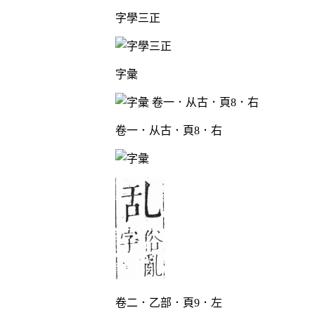
字學三正
字彙
卷一．从古．頁8．右
卷二．乙部．頁9．左