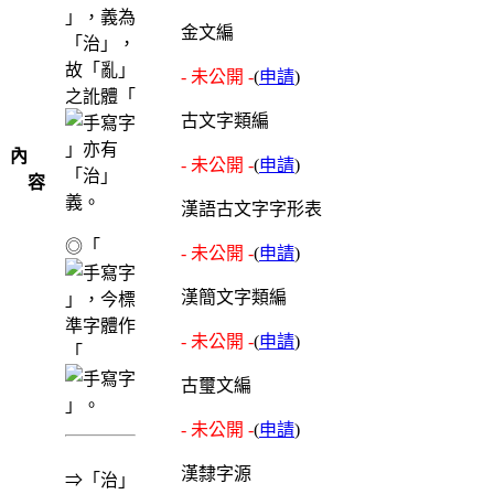
」，義為
金文編
「治」，
故「亂」
- 未公開 -
(
申請
)
之訛體「
古文字類編
」亦有
內
- 未公開 -
(
申請
)
「治」
容
義。
漢語古文字字形表
◎「
- 未公開 -
(
申請
)
漢簡文字類編
」，今標
準字體作
- 未公開 -
(
申請
)
「
古璽文編
」。
- 未公開 -
(
申請
)
漢隸字源
⇒「治」