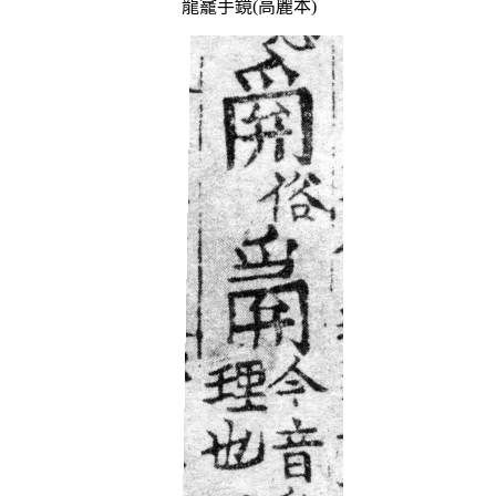
龍龕手鏡(高麗本)