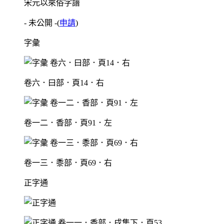
宋元以來俗字譜
- 未公開 -
(
申請
)
字彙
卷六．曰部．頁14．右
卷一二．香部．頁91．左
卷一三．黍部．頁69．右
正字通