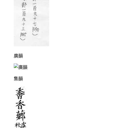
廣韻
集韻