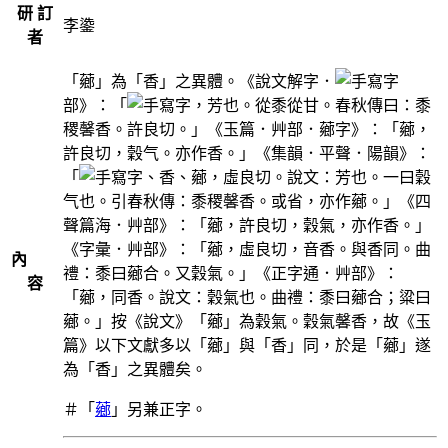
研 訂
李鍌
者
「薌」為「香」之異體。《說文解字．
部》：「
，芳也。從黍從甘。春秋傳曰：黍
稷馨香。許良切。」《玉篇．艸部．薌字》：「薌，
許良切，穀气。亦作香。」《集韻．平聲．陽韻》：
「
、香、薌，虛良切。說文：芳也。一曰穀
气也。引春秋傳：黍稷馨香。或省，亦作薌。」《四
聲篇海．艸部》：「薌，許良切，穀氣，亦作香。」
《字彙．艸部》：「薌，虛良切，音香。與香同。曲
內
禮：黍曰薌合。又穀氣。」《正字通．艸部》：
容
「薌，同香。說文：穀氣也。曲禮：黍曰薌合；粱曰
薌。」按《說文》「薌」為穀氣。穀氣馨香，故《玉
篇》以下文獻多以「薌」與「香」同，於是「薌」遂
為「香」之異體矣。
＃「
薌
」另兼正字。