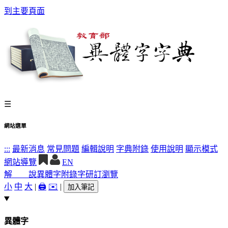
到主要頁面
☰
網站選單
:::
最新消息
常見問題
編輯說明
字典附錄
使用說明
顯示模式
網站導覽
EN
解 說
異體字
附錄字
研訂瀏覽
小
中
大
|
🖨️
✉️
|
加入筆記
異體字