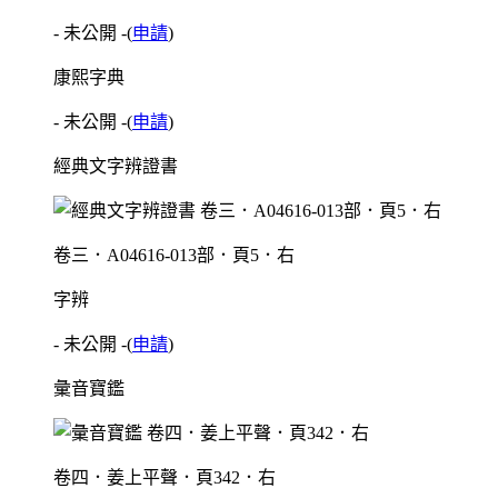
- 未公開 -
(
申請
)
康熙字典
- 未公開 -
(
申請
)
經典文字辨證書
卷三．A04616-013部．頁5．右
字辨
- 未公開 -
(
申請
)
彙音寶鑑
卷四．姜上平聲．頁342．右