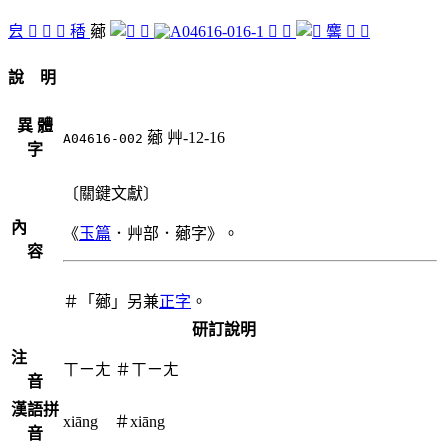
㿝
󶯄
󶯆
󶯅
䅨
薌
𩠼
󶯂
󶯇
麘
𪏰
󶯃
說 明
異 體
薌
艸-12-16
A04616-002
字
〔關鍵文獻〕
內
《
玉篇
．艸部．薌字》。
容
＃「薌」另兼
正字
。
研訂說明
注
ㄒㄧㄤ
＃
ㄒㄧㄤ
音
漢語拼
xiāng ＃xiāng
音