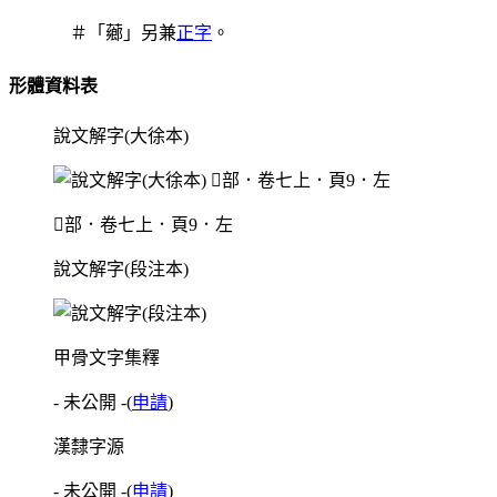
＃「薌」另兼
正字
。
形體資料表
說文解字(大徐本)
󶯃部．卷七上．頁9．左
說文解字(段注本)
甲骨文字集釋
- 未公開 -
(
申請
)
漢隸字源
- 未公開 -
(
申請
)