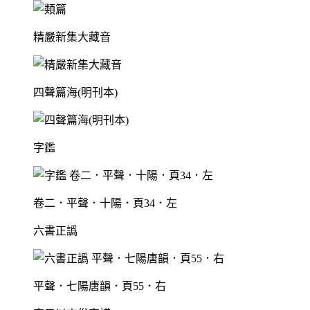
精嚴新集大藏音
四聲篇海(明刊本)
字鑑
卷二．平聲．十陽．頁34．左
六書正譌
平聲．七陽唐韻．頁55．右