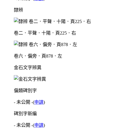
隸辨
卷二．平聲．十陽．頁225．右
卷六．偏旁．頁878．左
金石文字辨異
偏類碑別字
- 未公開 -
(
申請
)
碑別字新編
- 未公開 -
(
申請
)