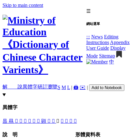
Skip to main content
☰
網站選單
:::
News
Editing
Instructions
Appendix
User Guide
Display
Mode
Sitemap
中
解 說
異體字
研訂瀏覽
S
M
L
|
🖨️
✉️
|
Add to Notebook
異體字
㫫
㬎
󶪠
󶪣
󶪡
󶪤
󶪥
󶪦
顕
𩔰
󶪝
󶪞
󶪢
󶪟
󶪛
󶪜
說 明
形體資料表