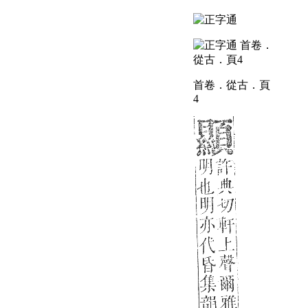
首卷．從古．頁
4