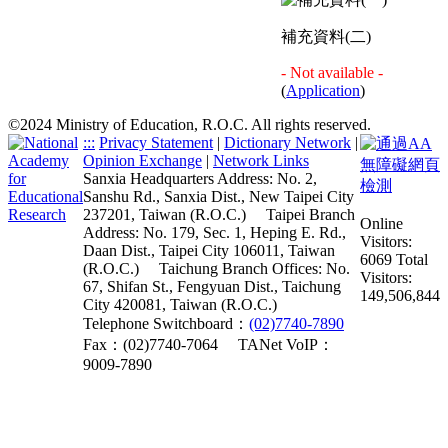
補充資料(二)
- Not available -
(
Application
)
©2024 Ministry of Education, R.O.C. All rights reserved.
:::
Privacy Statement
|
Dictionary Network
|
Opinion Exchange
|
Network Links
Sanxia Headquarters Address: No. 2,
Sanshu Rd., Sanxia Dist., New Taipei City
237201, Taiwan (R.O.C.)
Taipei Branch
Online
Address: No. 179, Sec. 1, Heping E. Rd.,
Visitors:
Daan Dist., Taipei City 106011, Taiwan
6069
Total
(R.O.C.)
Taichung Branch Offices: No.
Visitors:
67, Shifan St., Fengyuan Dist., Taichung
149,506,844
City 420081, Taiwan (R.O.C.)
Telephone Switchboard：
(02)7740-7890
Fax：(02)7740-7064
TANet VoIP：
9009-7890