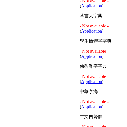
- Not available -
(
Application
)
草書大字典
- Not available -
(
Application
)
學生簡體字字典
- Not available -
(
Application
)
佛教難字字典
- Not available -
(
Application
)
中華字海
- Not available -
(
Application
)
古文四聲韻
- Not available -