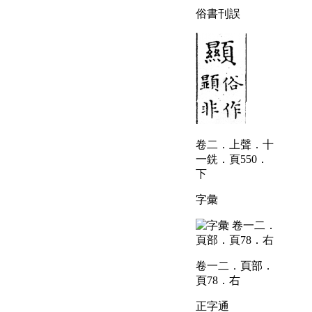
俗書刊誤
卷二．上聲．十
一銑．頁550．
下
字彙
卷一二．頁部．
頁78．右
正字通