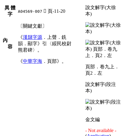
說文解字(大徐
異 體
󶪞
頁-11-20
A04569-007
本)
字
〔關鍵文獻〕
《
漢隸字源
．上聲．銑
內
韻．顯字》引〈綏民校尉
容
熊君碑〉。
《
中華字海
．頁部》。
頁部．卷九上．
頁2．左
說文解字(段注
本)
金文編
- Not available -
(
Application
)