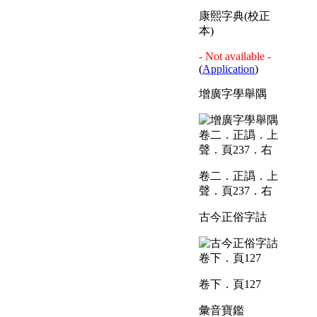
康熙字典(校正
本)
- Not available -
(
Application
)
增廣字學舉隅
卷二．正譌．上
聲．頁237．右
古今正俗字詁
卷下．頁127
彙音寶鑑