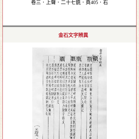
卷三．上聲．二十七銑．頁405．右
金石文字辨異