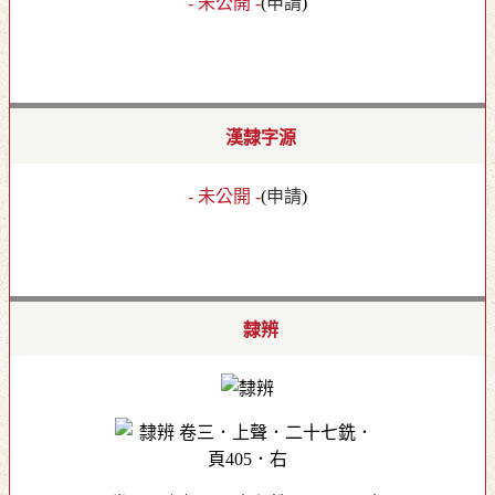
- 未公開 -
(
申請
)
漢隸字源
- 未公開 -
(
申請
)
隸辨