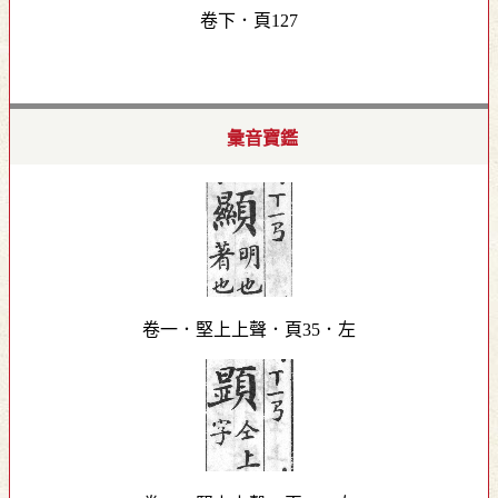
卷下．頁127
彙音寶鑑
卷一．堅上上聲．頁35．左