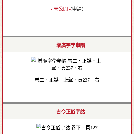
- 未公開 -
(
申請
)
增廣字學舉隅
卷二．正譌．上聲．頁237．右
古今正俗字詁