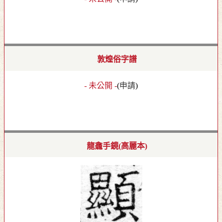
敦煌俗字譜
- 未公開 -
(
申請
)
龍龕手鏡(高麗本)