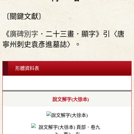
〔關鍵文獻〕
《
廣碑別字
．二十三畫．顯字》引〈唐
寧州刺史袁彥進墓誌〉。
形體資料表
說文解字(大徐本)