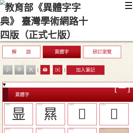
☰
:::
最新消息
常見問題
編輯說明
字典附錄
使用說明
顯示模式
網站導覽
EN
解 說
異體字
研訂瀏覽
小
中
大
|
🖨️
✉️
|
加入筆記
異體字
㫫
㬎
󶪠
󶪣