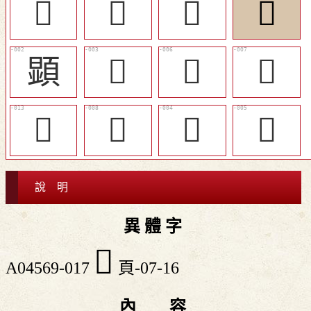
󶪡
󶪤
󶪥
󶪦
顕
𩔰
󶪝
󶪞
󶪢
󶪟
󶪛
󶪜
說 明
異 體 字
󶪦
A04569-017
頁-07-16
內 容