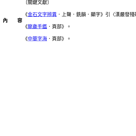
〔關鍵文獻〕
《
金石文字辨異
．上聲．銑韻．顯字》引〈漢嚴發殘
內 容
《
龍龕手鑑
．頁部》。
《
中華字海
．頁部》。