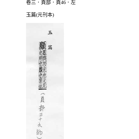
卷三．頁部．頁46．左
玉篇(元刊本)