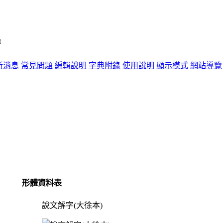
單
新消息
常見問題
編輯說明
字典附錄
使用說明
顯示模式
網站導覽
形體資料表
說文解字(大徐本)