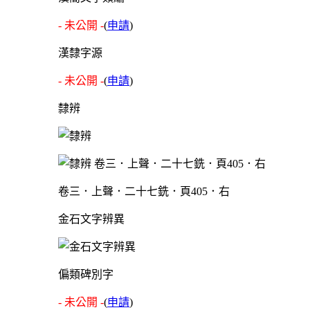
- 未公開 -
(
申請
)
漢隸字源
- 未公開 -
(
申請
)
隸辨
卷三．上聲．二十七銑．頁405．右
金石文字辨異
偏類碑別字
- 未公開 -
(
申請
)