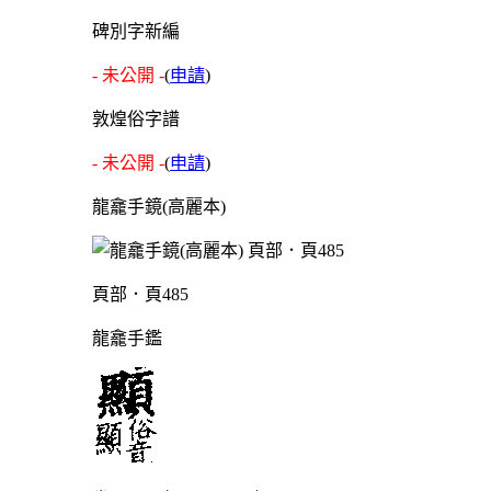
碑別字新編
- 未公開 -
(
申請
)
敦煌俗字譜
- 未公開 -
(
申請
)
龍龕手鏡(高麗本)
頁部．頁485
龍龕手鑑