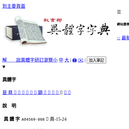
到主要頁面
☰
網站選
:::
最
解 說
異體字
研訂瀏覽
小
中
大
|
🖨️
✉️
|
加入筆記
異體字
㫫
㬎
󶪠
󶪣
󶪡
󶪤
󶪥
󶪦
顕
𩔰
󶪝
󶪞
󶪢
󶪟
󶪛
󶪜
說 明
異 體 字
󶪟
頁-15-24
A04569-008