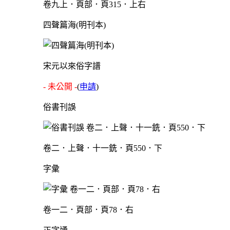
卷九上．頁部．頁315．上右
四聲篇海(明刊本)
宋元以來俗字譜
- 未公開 -
(
申請
)
俗書刊誤
卷二．上聲．十一銑．頁550．下
字彙
卷一二．頁部．頁78．右