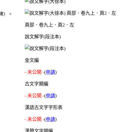
碑〉。
頁部．卷九上．頁2．左
說文解字(段注本)
金文編
- 未公開 -
(
申請
)
古文字類編
- 未公開 -
(
申請
)
漢語古文字字形表
- 未公開 -
(
申請
)
漢簡文字類編