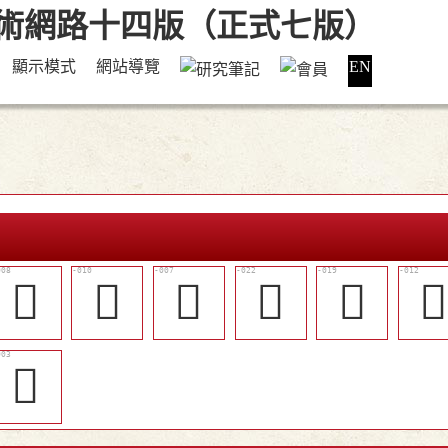
顯示模式
網站導覽
EN
󶨖
󶨗
󶨕
󶨣
󶨠

𩠪