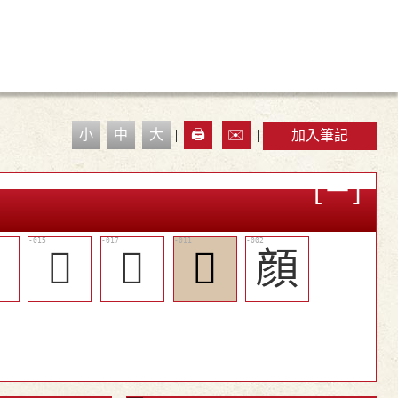
小
中
大
|
🖨️
✉️
|
加入筆記

󶨜
󶨞
󶨘
顔