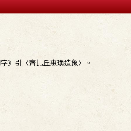
顏字》引〈齊比丘惠瑍造象〉。