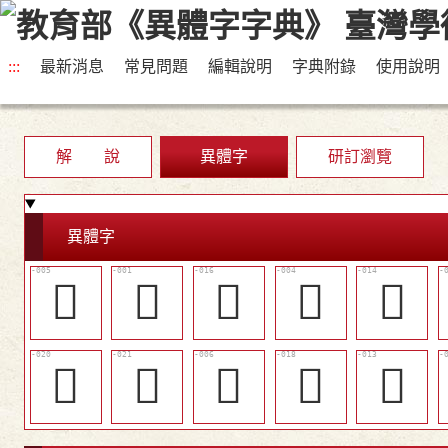
:::
最新消息
常見問題
編輯說明
字典附錄
使用說明
解 說
異體字
研訂瀏覽
異體字
𦫞
𦫤
󶨝
󶨔
󶨛
󶨡
󶨢
𩕝
󶨟
󶨚