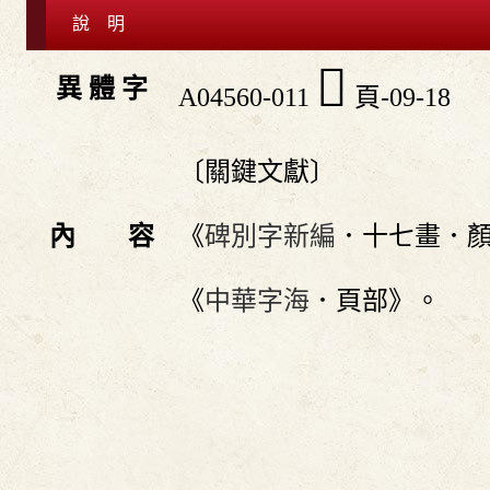
說 明
󶨘
異 體 字
A04560-011
頁-09-18
〔關鍵文獻〕
內 容
《
碑別字新編
．十七畫．
《
中華字海
．頁部》。