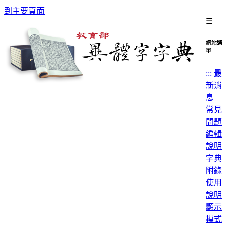
到主要頁面
☰
網站選
單
:::
最
新消
息
常見
問題
編輯
說明
字典
附錄
使用
說明
顯示
模式