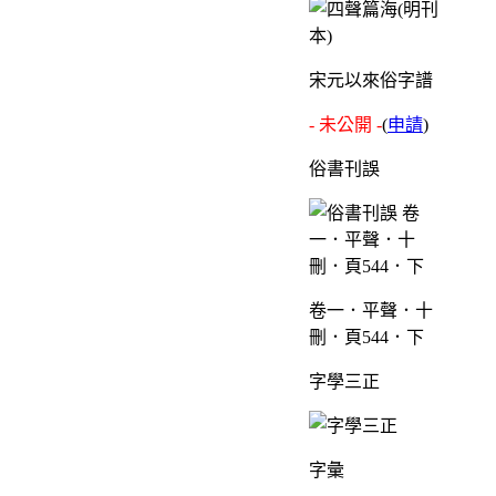
宋元以來俗字譜
- 未公開 -
(
申請
)
俗書刊誤
卷一．平聲．十
刪．頁544．下
字學三正
字彙