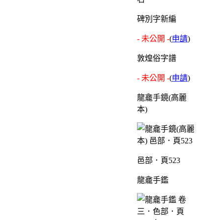
碑別字新編
- 未公開 -
(
申請
)
敦煌俗字譜
- 未公開 -
(
申請
)
龍龕手鏡(高麗
本)
邑部．頁523
龍龕手鑑