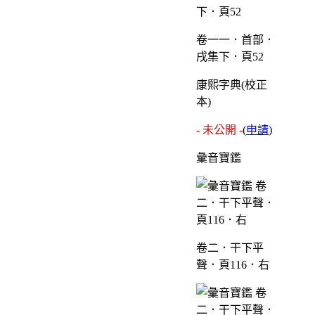
卷一一．首部．
戌集下．頁52
康熙字典(校正
本)
- 未公開 -
(
申請
)
彙音寶鑑
卷二．干下平
聲．頁116．右