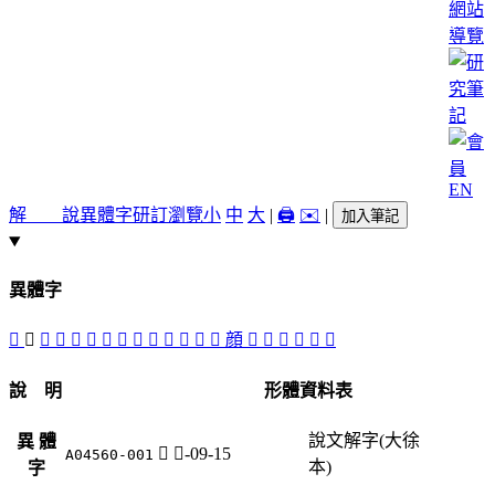
網站
導覽
EN
解 說
異體字
研訂瀏覽
小
中
大
|
🖨️
✉️
|
加入筆記
異體字
𦫞
𦫤
󶨝
󶨔
󶨛
󶨖
󶨗
󶨕
󶨣
󶨠
󶨙
󶨜
󶨞
󶨘
顔
󶨡
󶨢
𩕝
󶨟
󶨚
𩠪
說 明
形體資料表
說文解字(大徐
異 體
𦫤
色-09-15
A04560-001
本)
字