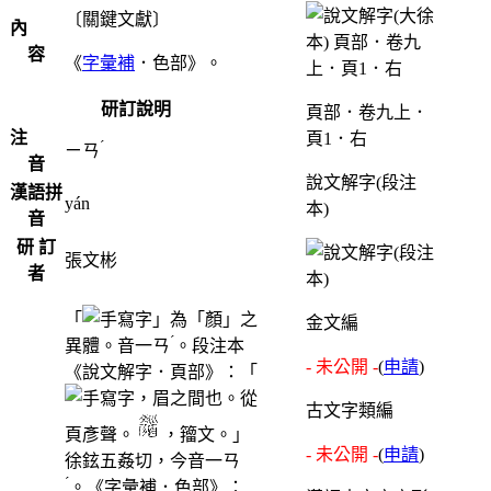
〔關鍵文獻〕
內
容
《
字彙補
．色部》。
研訂說明
頁部．卷九上．
注
頁1．右
ˊ
ㄧㄢ
音
說文解字(段注
漢語拼
yán
本)
音
研 訂
張文彬
者
「
」為「顏」之
金文編
ˊ
異體。音一
ㄢ
。段注本
- 未公開 -
(
申請
)
《說文解字．頁部》：「
，眉之間也。從
古文字類編
頁彥聲。
，籀文。」
- 未公開 -
(
申請
)
徐鉉五姦切，今音一
ㄢ
ˊ
。《字彙補．色部》：