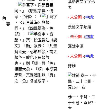
漢語古文字字形
「
，與顏音義
表
同。」《康熙字典．備
考．色部》：「
- 未公開 -
(
申請
)
內
，《五音篇海》與顏
容
漢簡文字類編
同。」《四聲篇海．色
部》：「
，音
- 未公開 -
(
申請
)
顏。」案：段玉裁注《說
文》「顏」篆云：「凡羞
漢隸字源
媿喜憂，必形於顏，謂之
- 未公開 -
(
申請
)
顏色。故色下曰顏气
也。」則「顏」與「色」
隸辨
相關大矣。「顏」字從頁
彥聲，其異體則以「頁」
之「色」會意成字。
卷一．平聲．二
十七刪．頁167．
右