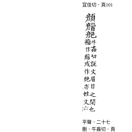
冝佳切．頁101
平聲．二十七
刪．牛姦切．頁