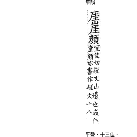
集韻
平聲．十三佳．