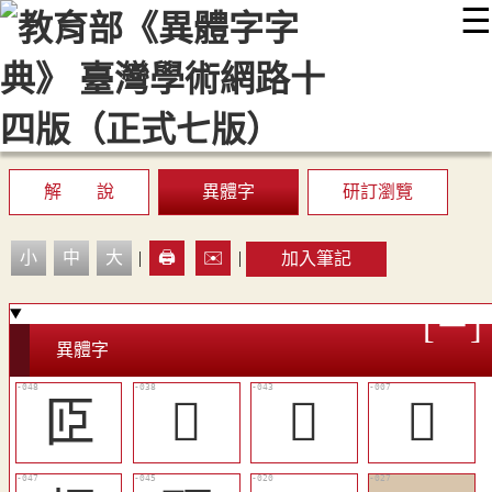
☰
:::
最新消息
常見問題
編輯說明
字典附錄
使用說明
顯示模式
網站導覽
EN
解 說
異體字
研訂瀏覽
小
中
大
|
🖨️
✉️
|
加入筆記
異體字
𦣝
𦣞
󶨎
𩑪