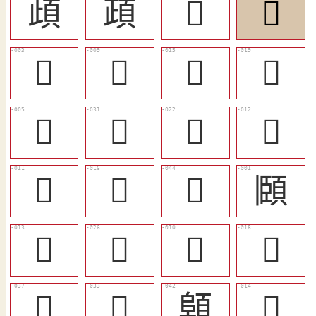
頉
頙
󶧽
𩒫
󶧰
󶧳
󶧹
󶧼
󶧲
󶨆
󶧾
󶧶
󶧵
󶧺
󶨏
頥
󶧷
󶨂
󶧴
󶧻
󶨋
󶨈
顊
󶧸