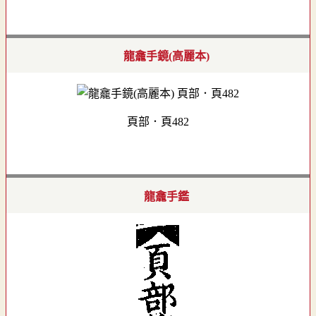
龍龕手鏡(高麗本)
頁部．頁482
龍龕手鑑