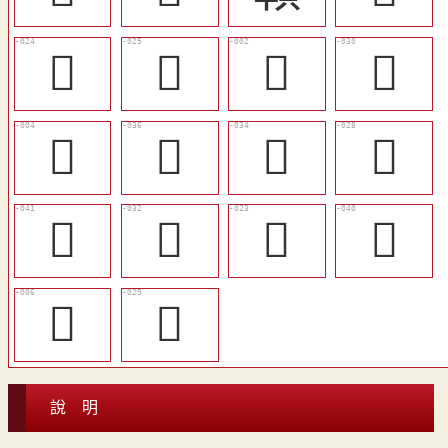
󶨀
󶨁
𩠛
󶨅
󶧱
󶨊
󶨉
󶨃
󶨍
󶨇
󶧿
󶨌
𩠢
󶨄
說 明