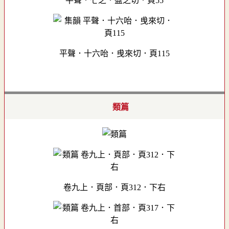
平聲．七之．盈之切．頁55
平聲．十六咍．曵來切．頁115
類篇
卷九上．頁部．頁312．下右