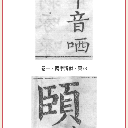
卷一．兩字辨似．頁73