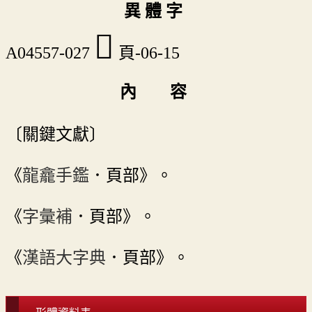
異 體 字
𩒫
A04557-027
頁-06-15
內 容
〔關鍵文獻〕
《
龍龕手鑑
．頁部》。
《
字彙補
．頁部》。
《
漢語大字典
．頁部》。