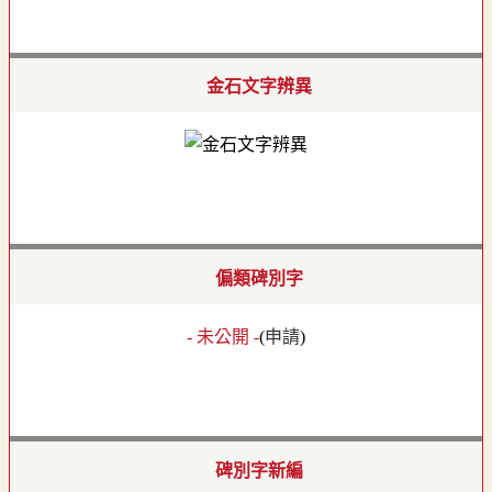
金石文字辨異
偏類碑別字
- 未公開 -
(
申請
)
碑別字新編