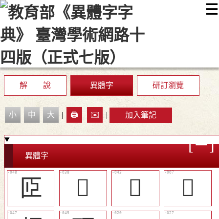
☰
:::
最新消息
常見問題
編輯說明
字典附錄
使用說明
顯示模式
網站導覽
EN
解 說
異體字
研訂瀏覽
小
中
大
|
🖨️
✉️
|
加入筆記
異體字
𦣝
𦣞
󶨎
𩑪