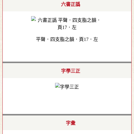
六書正譌
平聲．四支脂之韻．頁17．左
字學三正
字彙