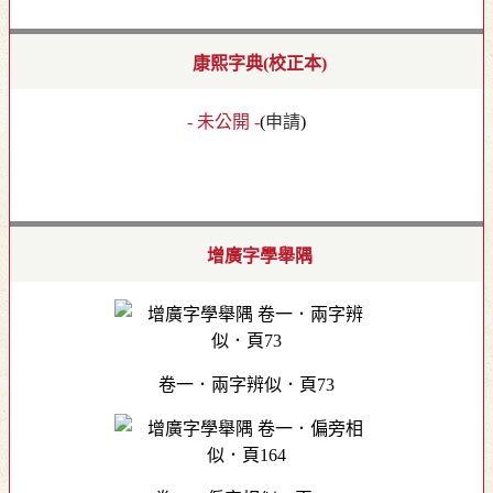
康熙字典(校正本)
- 未公開 -
(
申請
)
增廣字學舉隅
卷一．兩字辨似．頁73