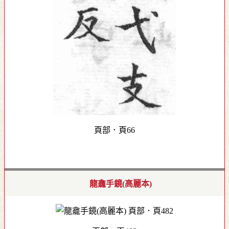
頁部．頁66
龍龕手鏡(高麗本)