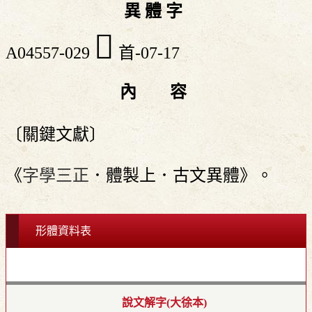
異 體 字
󶨄
A04557-029
首-07-17
內 容
〔關鍵文獻〕
《
字學三正
．體製上．古文異體》。
形體資料表
說文解字(大徐本)