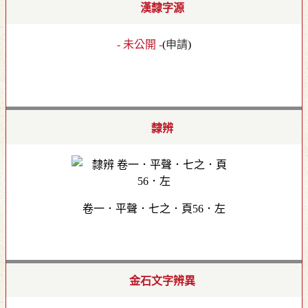
漢隸字源
- 未公開 -
(
申請
)
隸辨
卷一．平聲．七之．頁56．左
金石文字辨異