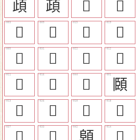
頉
頙
󶧽
𩒫
󶧰
󶧳
󶧹
󶧼
󶧲
󶨆
󶧾
󶧶
󶧵
󶧺
󶨏
頥
󶧷
󶨂
󶧴
󶧻
󶨋
󶨈
顊
󶧸