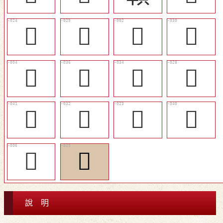
󶨀
󶨁
𩠛
󶨅
󶧱
󶨊
󶨉
󶨃
󶨍
󶨇
󶧿
󶨌
𩠢
󶨄
說 明