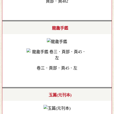
頁部．頁482
龍龕手鑑
卷三．頁部．頁45．左
玉篇(元刊本)