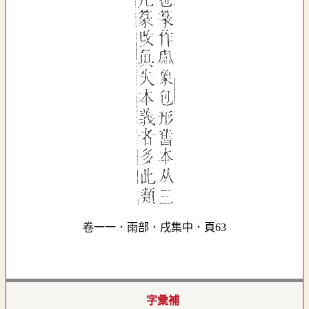
卷一一．雨部．戌集中．頁63
字彙補