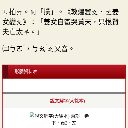
2. 拍打。同「撲」。《敦煌變文．孟姜
女變文》：「姜女自雹哭黃天，只恨賢
夫亡太早。」
ˊ
ˊ
㈡
ㄅㄛ
，
ㄅㄠ
之又音。
形體資料表
說文解字(大徐本)