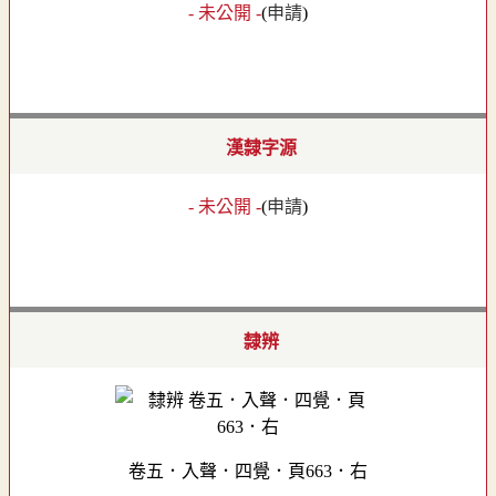
- 未公開 -
(
申請
)
漢隸字源
- 未公開 -
(
申請
)
隸辨
卷五．入聲．四覺．頁663．右