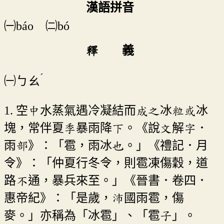
漢語拼音
㈠báo ㈡bó
釋 義
ˊ
㈠
ㄅㄠ
1. 空中水蒸氣遇冷凝結而成之冰粒或冰
塊，常伴夏季暴雨降下。《說文解字．
雨部》：「雹，雨冰也。」《禮記．月
令》：「仲夏行冬令，則雹凍傷穀，道
路不通，暴兵來至。」《晉書．卷四．
惠帝紀》：「是歲，沛國雨雹，傷
麥。」亦稱為「冰雹」、「雹子」。