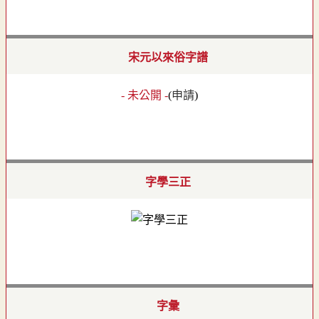
宋元以來俗字譜
- 未公開 -
(
申請
)
字學三正
字彙