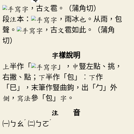
，古文雹。（蒲角切）
段注本：
，雨冰也。从雨，包
聲。
，古文雹如此。（蒲角
切）
字樣說明
上半作「
」，中豎左點、挑，
右撇、點；下半作「包」︰下作
「巳」，末筆作豎曲鉤，出「勹」外
側，寫法參「包」字。
注 音
ˊ
ˊ
㈠
ㄅㄠ
㈡
ㄅㄛ