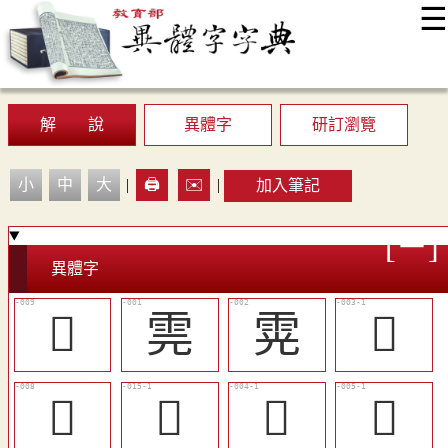
☰
:::
最新消息
常見問題
編輯說明
字典附錄
使用說明
顯示模式
網站導覽
EN
解 說
異體字
研訂瀏覽
小
中
大
|
🖨️
✉️
|
加入筆記
異體字
󶟹
䨌
䨔
𩄉
󶟸
󶟼
𩅒
𩅟