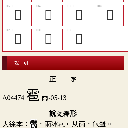
𩆗
󶟻
󶟺
󶟽
𩇌
󶟿
󶟾
說 明
正 字
雹
A04474
雨-05-13
說文釋形
大徐本：
，雨冰也。从雨，包聲。