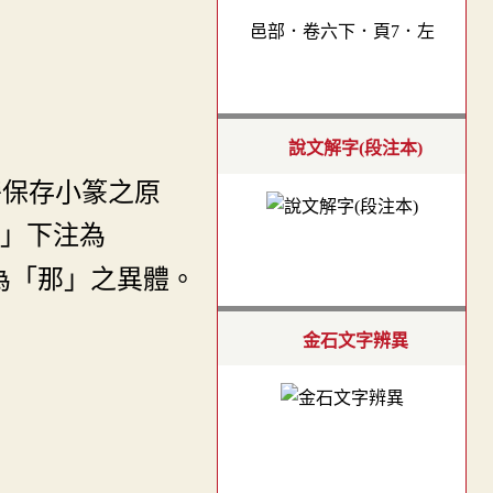
邑部．卷六下．頁7．左
說文解字(段注本)
旁保存小篆之原
」下注為
為「那」之異體。
金石文字辨異