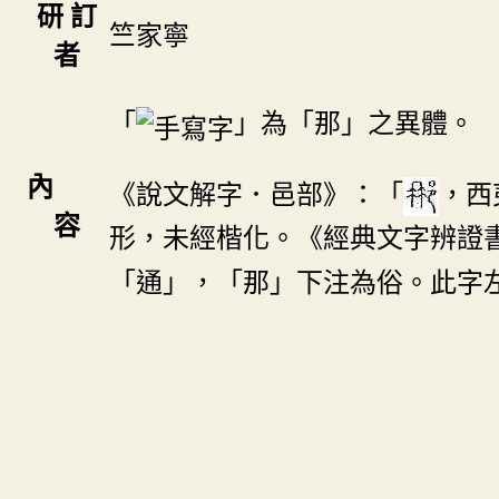
研 訂
竺家寧
者
「
」為「那」之異體。
內
《說文解字．邑部》：「
，西
容
形，未經楷化。《經典文字辨證
「通」，「那」下注為俗。此字