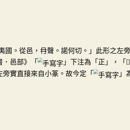
夷國。從邑，冄聲。諾何切。」此形之左
書．邑部》「
」下注為「正」，「
左旁實直接來自小篆。故今定「
」