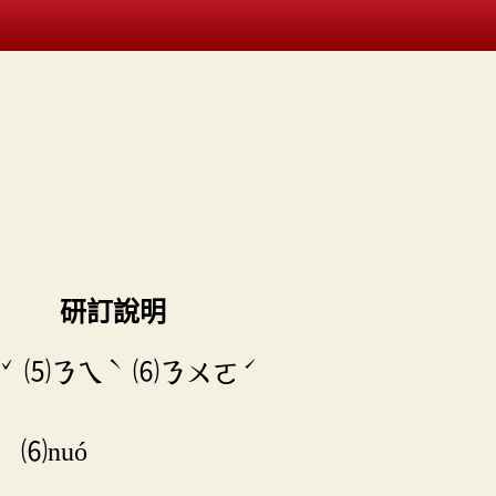
研訂說明
ˇ
ˋ
ˊ
⑸
⑹
ㄋㄟ
ㄋㄨㄛ
 ⑹nuó