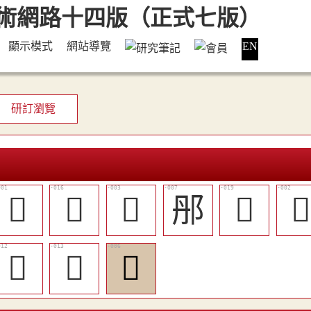
顯示模式
網站導覽
EN
研訂瀏覽
𢑽
𣟎
𨙻
䢷
󶈂

󶇼
󶇽
󶇸