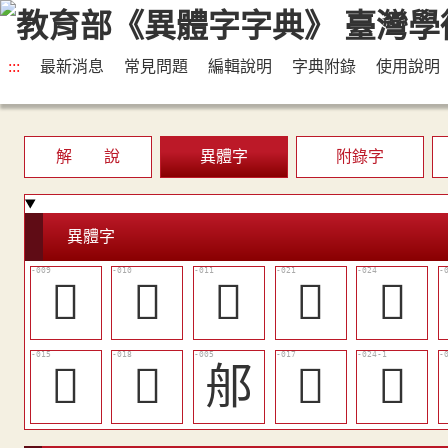
:::
最新消息
常見問題
編輯說明
字典附錄
使用說明
解 說
異體字
附錄字
異體字
󶇹
󶇺
󶇻
󶈄
󶈆
󶇿
󶈁
郍
󶈀
󶈇