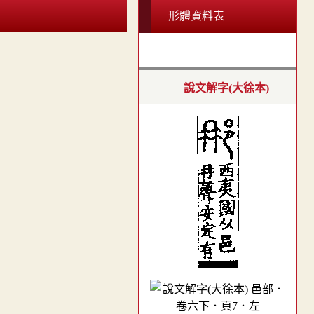
形體資料表
說文解字(大徐本)