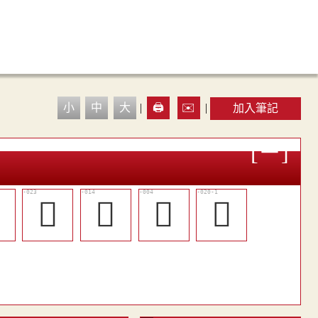
小
中
大
|
🖨️
✉️
|
加入筆記

󶈅
󶇾
𨚗
󶈃