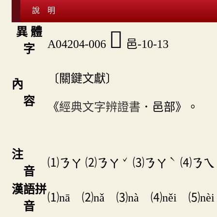
說 明
異 體
󶇸
A04204-006
邑-10-13
字
〔關鍵文獻〕
內
容
《
經典文字辨證書
．邑部》。
注
ˇ
ˋ
⑴
⑵
⑶
⑷
ㄋㄚ
ㄋㄚ
ㄋㄚ
ㄋㄟ
音
漢語拼
⑴nā ⑵nǎ ⑶nà ⑷něi ⑸nèi
音