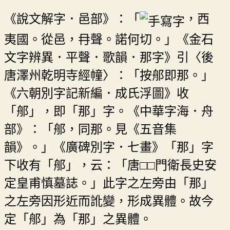
《說文解字．邑部》：「
，西
夷國。從邑，冄聲。諾何切。」《金石
文字辨異．平聲．歌韻．那字》引〈後
唐澤州乾明寺經幢〉：「按郍即那。」
《六朝別字記新編．成氏浮圖》收
「郍」，即「那」字。《中華字海．舟
部》：「郍，同那。見《五音集
韻》。」《廣碑別字．七畫》「那」字
下收有「郍」，云：「唐□□門衛長史安
定皇甫慎墓誌。」此字之左旁由「那」
之左旁因形近而訛變，形成異體。故今
定「郍」為「那」之異體。