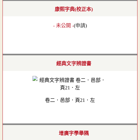
康熙字典(校正本)
- 未公開 -
(
申請
)
經典文字辨證書
卷二．邑部．頁21．左
增廣字學舉隅