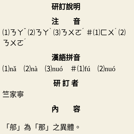
研訂說明
注 音
ˇ
ˋ
ˊ
ˊ
⑴
ㄋㄚ
⑵
ㄋㄚ
⑶
ㄋㄨㄛ
＃⑴
ㄈㄨ
⑵
ˊ
ㄋㄨㄛ
漢語拼音
⑴nǎ ⑵nà ⑶nuó ＃⑴fú ⑵nuó
研 訂 者
竺家寧
內 容
「郍」為「那」之異體。