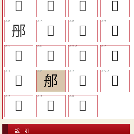
󶈆
𢑽
𣟎
𨙻
䢷
󶈂
𨚉
󶈅
󶇾
𨚗
󶈃
󶇿
󶈁
郍
󶈀
󶈇
󶇼
󶇽
󶇸
說 明