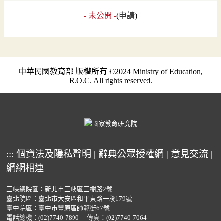
- 未公開 -
(
申請
)
中華民國教育部 版權所有 ©2024 Ministry of Education,
R.O.C. All rights reserved.
:::
個資法及隱私聲明
|
辭典公眾授權網
|
意見交流
|
網網相連
三峽總院區：新北市三峽區三樹路2號
臺北院區：臺北市大安區和平東路一段179號
臺中院區：臺中市豐原區師範街67號
電話總機：
(02)7740-7890
傳真：(02)7740-7064