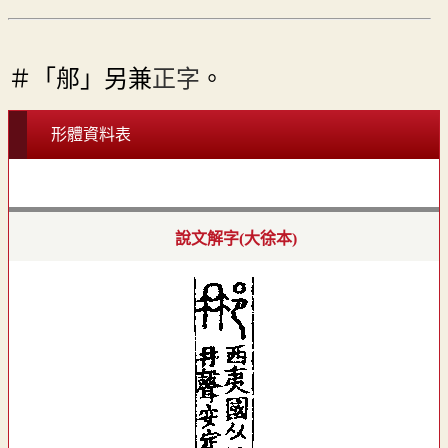
＃「郍」另兼
正字
。
形體資料表
說文解字(大徐本)