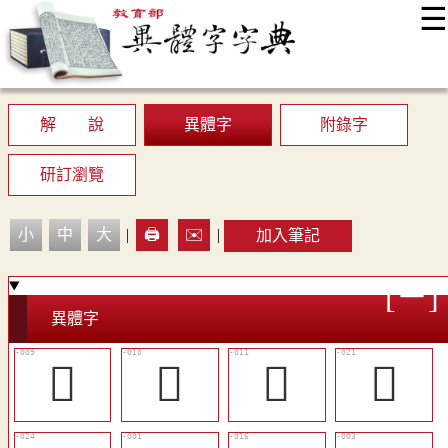
☰
:::
最新消息
常見問題
編輯說明
字典附錄
使用說明
顯示模式
網站導覽
EN
解 說
異體字
附錄字
研訂瀏覽
小
中
大
|
🖨️
✉️
|
加入筆記
異體字
󶇹
󶇺
󶇻
󶈄