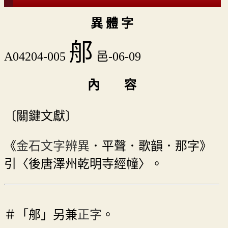
異 體 字
郍
A04204-005
邑-06-09
內 容
〔關鍵文獻〕
《
金石文字辨異
．平聲．歌韻．那字》
引〈後唐澤州乾明寺經幢〉。
＃「郍」另兼
正字
。