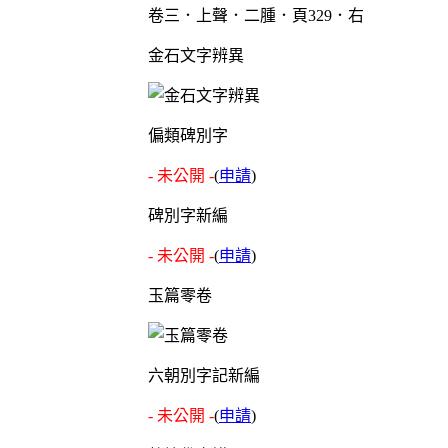
卷三．上聲．二腫．頁329．右
金石文字辨異
偏類碑別字
- 未公開 -
(
申請
)
碑別字新編
- 未公開 -
(
申請
)
玉篇零卷
六朝別字記新編
- 未公開 -
(
申請
)