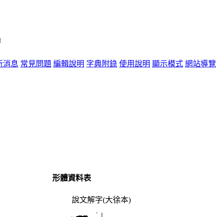
單
新消息
常見問題
編輯說明
字典附錄
使用說明
顯示模式
網站導覽
形體資料表
說文解字(大徐本)