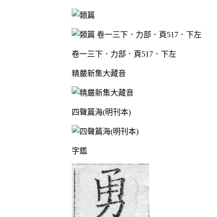
卷一三下．力部．頁517．下左
精嚴新集大藏音
四聲篇海(明刊本)
字鑑