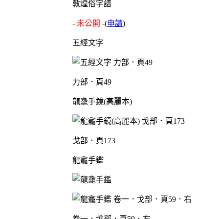
敦煌俗字譜
- 未公開 -
(
申請
)
五經文字
力部．頁49
龍龕手鏡(高麗本)
戈部．頁173
龍龕手鑑
卷一．戈部．頁59．右