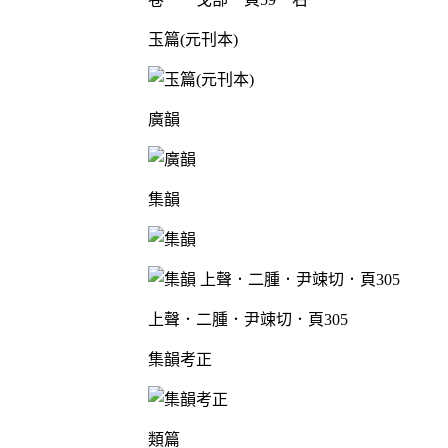
玉篇(元刊本)
廣韻
集韻
上聲．二腫．尹竦切．頁305
集韻考正
類篇