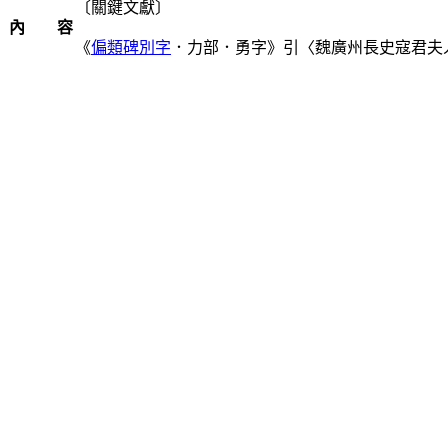
〔關鍵文獻〕
內 容
《
偏類碑別字
．力部．勇字》引〈魏廣州長史寇君夫