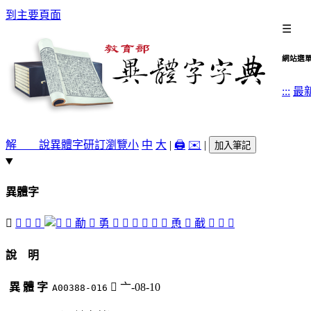
到主要頁面
☰
網站選
:::
最
解 說
異體字
研訂瀏覽
小
中
大
|
🖨️
✉️
|
加入筆記
異體字
󰢕
󰤕
󰢗
󰣡
󰣣
勈
󰊣
勇
󰤜
󰣧
󰢚
󰢘
󰢙
󰢛
恿
𢦨
㦷
󰢒
󰢎
󰢍
說 明
異 體 字
󰢕
亠-08-10
A00388-016